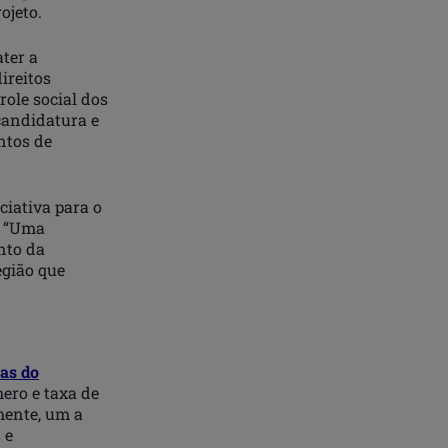
ojeto.
ter a
ireitos
role social dos
 candidatura e
ntos de
ciativa para o
. “Uma
nto da
egião que
as do
ero e taxa de
mente, um a
 e