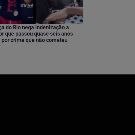
ça do Rio nega indenização a
or que passou quase seis anos
 por crime que não cometeu