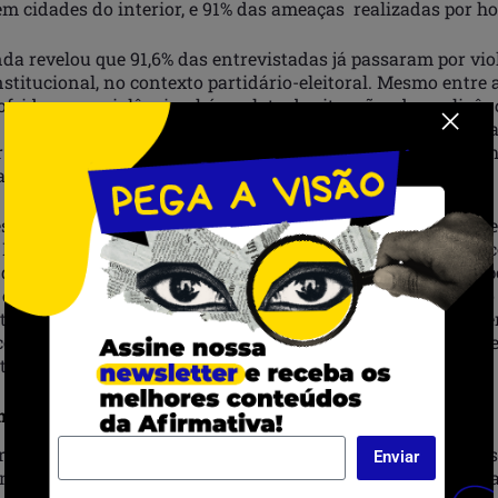
em cidades do interior, e 91% das ameaças realizadas por h
da revelou que 91,6% das entrevistadas já passaram por viol
nstitucional, no contexto partidário-eleitoral. Mesmo entre 
frido essas violências, há o relato de situações de negligênc
 e falta de oportunidades. Esses dados destacam a urgênci
 e combater a violência política, especialmente contra mulh
ras no Nordeste.
ssalta que as denúncias de violência política de raça e gên
Nordeste raramente recebem notoriedade nacional, o que c
do problema. “O Nordeste tem um alto índice de violência po
 eleições municipais esse quadro tende a se agravar. Não só
tividade é uma violência política que temos denunciado e 
 como a própria amplitude das denúncias é uma condição de
ornar.”
Chamada
r a Chamada é necessário ser uma mulher negra, no Nordes
Enviar
ndidatura nas eleições de 2024; ter vivência na luta coletiv