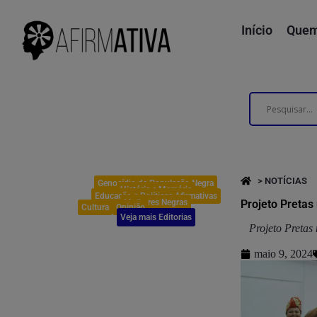
Início
Quem
> NOTÍCIAS
Genocídio da População Negra
História e Memória
Educação e Políticas Afirmativas
Mulheres Negras
Projeto Pretas
Cultura
Opinião
Veja mais Editorias
Projeto Pretas 
maio 9, 2024