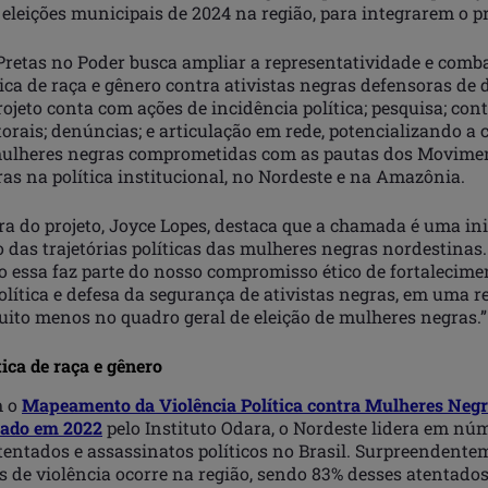
eleições municipais de 2024 na região, para integrarem o pr
Pretas no Poder busca ampliar a representatividade e comba
tica de raça e gênero contra ativistas negras defensoras de d
jeto conta com ações de incidência política; pesquisa; cont
torais; denúncias; e articulação em rede, potencializando a
ulheres negras comprometidas com as pautas dos Movime
as na política institucional, no Nordeste e na Amazônia.
a do projeto, Joyce Lopes, destaca que a chamada é uma ini
 das trajetórias políticas das mulheres negras nordestinas
essa faz parte do nosso compromisso ético de fortalecime
olítica e defesa da segurança de ativistas negras, em uma r
to menos no quadro geral de eleição de mulheres negras.”
tica de raça e gênero
m o
Mapeamento da Violência Política contra Mulheres Negr
çado em 2022
pelo Instituto Odara, o Nordeste lidera em núm
tentados e assassinatos políticos no Brasil. Surpreendente
s de violência ocorre na região, sendo 83% desses atentados