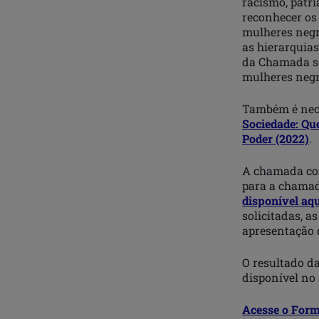
racismo, patri
reconhecer os
mulheres negra
as hierarquias
da Chamada se
mulheres negr
Também é nece
Sociedade: Qu
Poder (2022)
.
A chamada com
para a chamad
disponível aq
solicitadas, 
apresentação 
O resultado d
disponível no 
Acesse o Formu