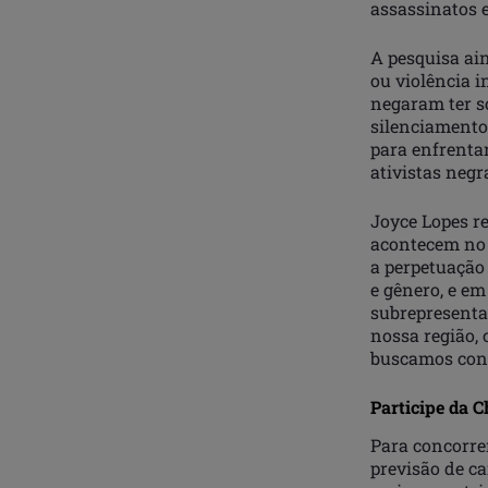
assassinatos 
A pesquisa ain
ou violência i
negaram ter so
silenciamento
para enfrentar
ativistas neg
Joyce Lopes re
acontecem no 
a perpetuação 
e gênero, e em
subrepresenta
nossa região,
buscamos cont
Participe da 
Para concorre
previsão de ca