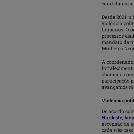
candidatas às 
Desde 2021, o 
violência polí
humanos. O pro
processos elei
mandato de m
Mulheres Negr
A coordenador
fortalecimento
chamada como 
participação p
avançamos mui
Violência polí
De acordo co
Nordeste, lan
ascensão de a
cada três caso