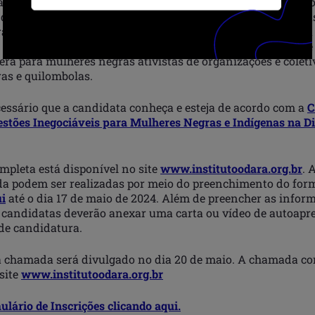
arcado, sexismo, capitalismo e outras formas de opressão co
 direitos da comunidade LGBTQIA+ e se posicionar contra as
s LBTs; e estar filiada a um partido de esquerda e disposta
 racistas e sexistas existentes dentro do partido. Sendo que
rá para mulheres negras ativistas de organizações e coleti
as e quilombolas.
ssário que a candidata conheça e esteja de acordo com a
C
estões Inegociáveis para Mulheres Negras e Indígenas na D
pleta está disponível no site
www.institutoodara.org.br
. 
a podem ser realizadas por meio do preenchimento do for
ui
até o dia 17 de maio de 2024. Além de preencher as infor
as candidatas deverão anexar uma carta ou vídeo de autoapr
de candidatura.
a chamada será divulgado no dia 20 de maio. A chamada co
site
www.institutoodara.org.br
lário de Inscrições clicando aqui.