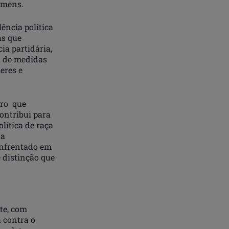
omens.
ência política
as que
ia partidária,
a de medidas
eres e
ero que
ontribui para
lítica de raça
 a
enfrentado em
 distinção que
te, com
a contra o