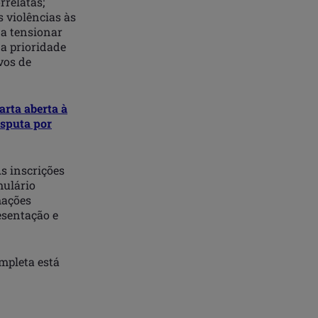
rrelatas;
 violências às
 a tensionar
 a prioridade
vos de
arta aberta à
isputa por
As inscrições
mulário
mações
esentação e
mpleta está