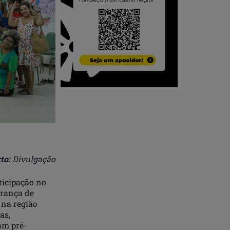
to:
Divulgação
ticipação no
urança de
 na região
as,
am pré-