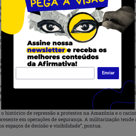
a Sociedade Paraense de Defesa dos Direitos Humanos (SDDH
litares durante a COP30 é indevida e inconstitucional. Ele 
er decretada de forma excepcional e após o esgotamento d
ança pública, o que, segundo ele, não se verifica no moment
uer indício de ameaça à ordem pública que justifique uma G
om manifestações sociais e reivindicações legítimas. Isso 
 democracia”, afirma o advogado.
que o Supremo Tribunal Federal (STF), ao julgar a
ADI 6457
inando que ela só pode ocorrer de forma subsidiária e sob 
s.
Enviar
gado, a militarização de um evento que deveria ser particip
ter democrático da conferência e pode levar à criminalizaç
ciais, lideranças negras, indígenas e de comunidades tradi
 o histórico de repressão a protestos na Amazônia e o raci
presente em operações de segurança. A militarização tende 
s espaços de decisão e visibilidade”, pontua.