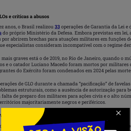
LOs e críticas a abusos
z anos, o Brasil realizou
33
operações de Garantia da Lei e
s
do próprio Ministério da Defesa. Embora previstas em lei,
as por abrirem brechas para atuações militares em funções 
 que especialistas consideram incompatível com o regime de
 mais graves está o de 2019, no Rio de Janeiro, quando o m
os e o catador Luciano Macedo foram mortos por militares
egrantes do Exército foram condenados em 2024 pelas morte
perações de GLO durante a chamada “pacificação” de favelas
blemas estruturais, como a ausência de autorização para 
a falta de preparo dos militares para ações civis e o alto nú
erritórios majoritariamente negros e periféricos.
Pará repudiam militarização
do Marco Apolo, do Centro de Estudos e Defesa do Negro do