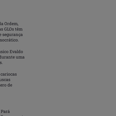
 da Ordem,
 as GLOs têm
de segurança
mocrático.
úsico Evaldo
 durante uma
s.
 cariocas
buscas
mero de
 Pará