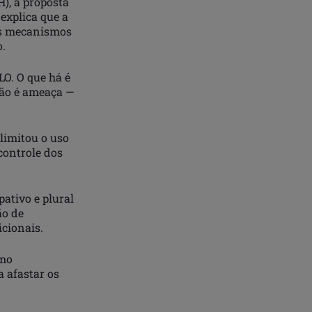
), a proposta
explica que a
os mecanismos
o.
LO. O que há é
não é ameaça —
, limitou o uso
controle dos
ativo e plural
ão de
cionais.
smo
a afastar os