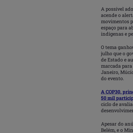
A possível ad
acende o alert
movimentos po
espaço para ab
indígenas e p
O tema ganhou
julho que o go
de Estado e au
marcada para 
Janeiro, Múci
do evento.
A COP30, prin
50 mil partici
ciclo de avali
desenvolvimen
Apesar do anú
Belém, e o Mi