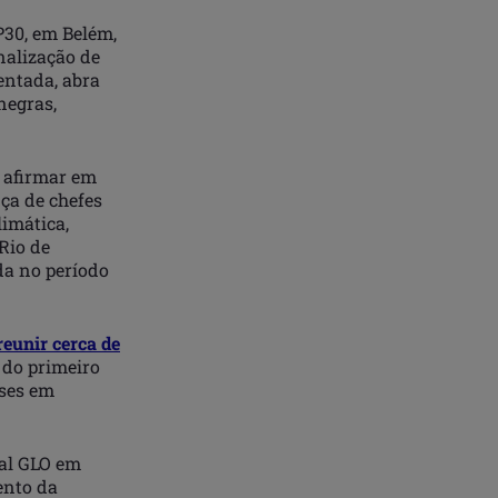
30, em Belém,
nalização de
entada, abra
negras,
 afirmar em
nça de chefes
limática,
Rio de
da no período
eunir cerca de
 do primeiro
íses em
ual GLO em
ento da