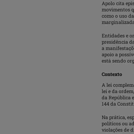
Apolo cita epi
movimentos qu
como o uso da
marginalizada
Entidades e o
presidência d
a manifestaçõe
apoio a possí
está sendo or
Contexto
A lei complem
lei e da ordem
da República 
144 da Constit
Na prática, es
políticos ou a
violações de d