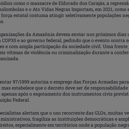
sódios como o massacre de Eldorado dos Carajás, a repressã
ilombolas e o Ato Vidas Negras Importam, em 2021, como 
 força estatal costuma atingir seletivamente populações ne
s.
rganizações da Amazônia devem enviar nos próximos dias 
a COP30 e ao governo federal, pedindo que o evento ocorra 
s e com ampla participação da sociedade civil. Uma frente 
veis vítimas de violência ou criminalização durante a conf
ganizada.
entar 97/1999 autoriza o emprego das Forças Armadas para
, mas estabelece que o decreto deve ser de responsabilidade
e apenas após o esgotamento dos instrumentos civis previst
uição Federal.
pecialistas alertam que o uso recorrente das GLOs, muitas ve
dministrativos, fragiliza as instituições democráticas e ampl
ireitos, especialmente em territórios onde a população negra