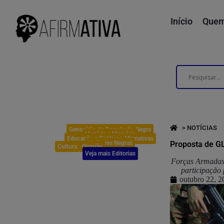
Início
Quem
> NOTÍCIAS
Genocídio da População Negra
História e Memória
Educação e Políticas Afirmativas
Mulheres Negras
Proposta de G
Cultura
Opinião
Veja mais Editorias
Forças Armadas 
participação 
outubro 22, 2