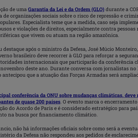
oção de uma
Garantia da Lei e da Ordem (GLO)
durante a COP
a de organizações sociais sobre o risco de repressão e crimi
pulares. Especialista teme que a medida, caso seja implem
usos e violações de direitos, especialmente contra pessoas 
eriféricas que vivem ou atuam na região amazônica.
 destaque após o ministro da Defesa, José Múcio Monteiro,
verno brasileiro deve recorrer à GLO para reforçar a segura
toridades internacionais que participarão da conferência c
novembro deste ano. Durante conversa com jornalistas no 
o antecipou que a atuação das Forças Armadas será amplia
cipal conferência da ONU sobre mudanças climáticas, deve r
pantes de quase 200 países
. O evento marca o encerramento
ação do Acordo de Paris e é considerado estratégico para pa
to na busca por financiamento climático.
ncio, não há informações oficiais sobre como será a event
nistério da Defesa não respondeu aos pedidos de esclarecim