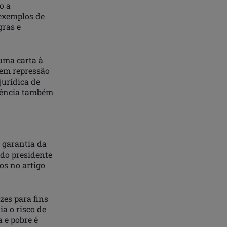
o a
exemplos de
gras e
uma carta à
sem repressão
jurídica de
erência também
 garantia da
 do presidente
os no artigo
zes para fins
ia o risco de
 e pobre é