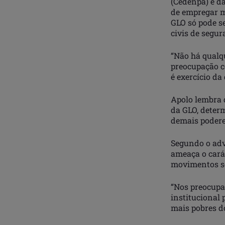
(Cedenpa) e d
de empregar mi
GLO só pode s
civis de segur
“Não há qualq
preocupação c
é exercício da
Apolo lembra 
da GLO, determ
demais podere
Segundo o advo
ameaça o cará
movimentos so
“Nos preocupa
institucional 
mais pobres do