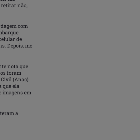
 retirar não,
bordagem com
embarque.
celular de
ns. Depois, me
nte nota que
tos foram
Civil (Anac).
a que ela
 de imagens em
eteram a