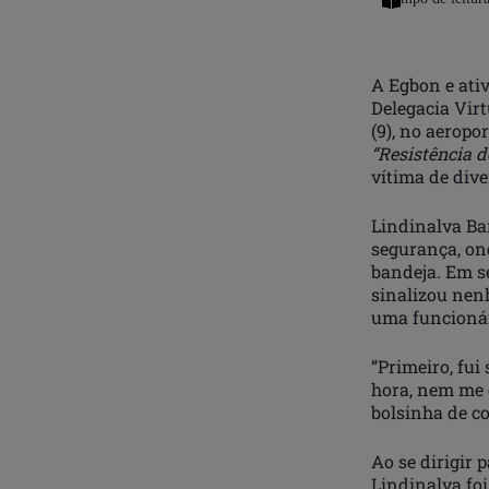
A Egbon e ati
Delegacia Vir
(9), no aeropo
“Resistência 
vítima de div
Lindinalva Bar
segurança, ond
bandeja. Em se
sinalizou nen
uma funcionár
“Primeiro, fui
hora, nem me d
bolsinha de c
Ao se dirigir 
Lindinalva fo