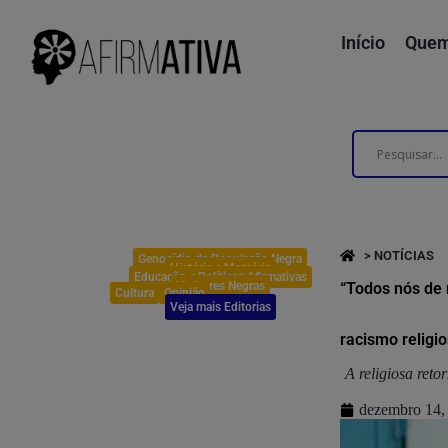
Início
Quem
> NOTÍCIAS
Genocídio da População Negra
História e Memória
Educação e Políticas Afirmativas
Mulheres Negras
“Todos nós de 
Cultura
Opinião
Veja mais Editorias
racismo religi
A religiosa reto
dezembro 14,