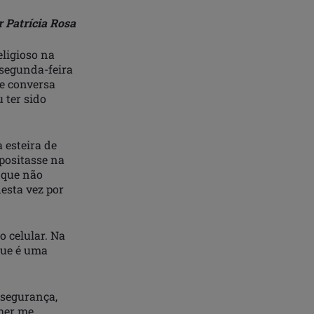
r Patrícia Rosa
eligioso na
 segunda-feira
de conversa
u ter sido
 esteira de
epositasse na
 que não
esta vez por
o celular. Na
que é uma
 segurança,
lher me