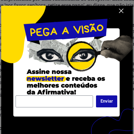
 ‘por favor senhora, retire esse pano’, eu disse, que não iria
indumentária sagrada da minha religião”, explicou.
ão tirou a indumentária, e em seguida tentou registrar a a
i impedida de continuar fotografando por estar na área de 
atou que, após toda a situação, a funcionária tentou tirar o 
la pediu que eu entregasse meu celular e apagasse as image
ceu com dois agentes da Polícia Federal.”
sil, concessionária reguladora do Aeroporto, afirmou media
edimento ao embarque da passageira e que os procedimen
me as normas de segurança da Agência Nacional de Aviação 
arado que a abordagem da Polícia Federal foi solicitada par
eo antes de seguir viagem, pois a passageira fez registros
ido.
Enviar
diram de embarcar no meu horário normal e eles me subm
to público antes do meu embarque”, rebateu a passageira.
 coletivos do movimento negro prestaram apoio a ativista