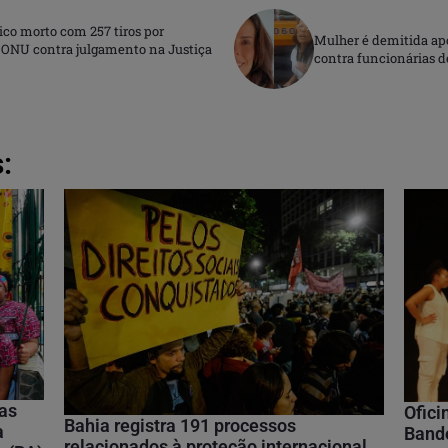
ico morto com 257 tiros por
Mulher é demitida apó
m ONU contra julgamento na Justiça
contra funcionárias d
:
nas
Ofici
Bahia registra 191 processos
a
Bando
relacionados à proteção internacional