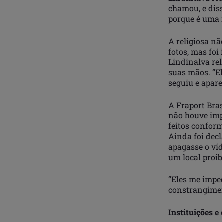
chamou, e disse
porque é uma 
A religiosa n
fotos, mas fo
Lindinalva rel
suas mãos. “E
seguiu e apare
A Fraport Bra
não houve imp
feitos confor
Ainda foi decl
apagasse o víd
um local proib
“Eles me impe
constrangimen
Instituições e