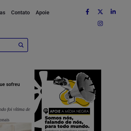
as
Contato
Apoie
que sofreu
ndo foi vítima de
onais