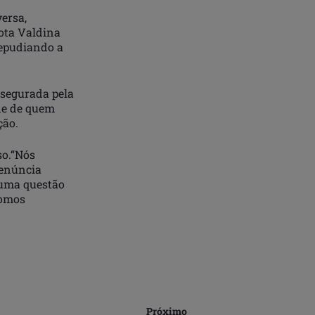
versa,
ota Valdina
repudiando a
ssegurada pela
de de quem
ção.
so.“Nós
denúncia
 uma questão
fomos
Próximo