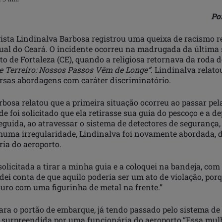
Po
vista Lindinalva Barbosa registrou uma queixa de racismo r
tual do Ceará. O incidente ocorreu na madrugada da última
rto de Fortaleza (CE), quando a religiosa retornava da roda 
de Terreiro: Nossos Passos Vêm de Longe”
. Lindinalva relato
ersas abordagens com caráter discriminatório.
bosa relatou que a primeira situação ocorreu ao passar pela
e foi solicitado que ela retirasse sua guia do pescoço e a d
guida, ao atravessar o sistema de detectores de segurança,
huma irregularidade, Lindinalva foi novamente abordada, d
ia do aeroporto.
 solicitada a tirar a minha guia e a coloquei na bandeja, com 
ei conta de que aquilo poderia ser um ato de violação, por
ouro com uma figurinha de metal na frente.”
para o portão de embarque, já tendo passado pelo sistema de
i surpreendida por uma funcionária do aeroporto.“Essa mu