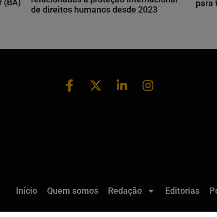
r (BA)
para
de direitos humanos desde 2023
Início
Quem somos
Redação
Editorias
Po