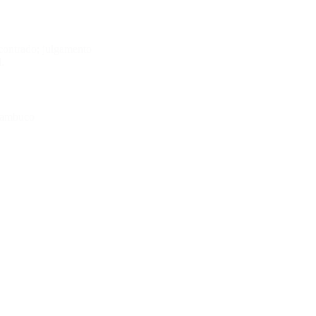
contrado; julgamento
.
rnambuco