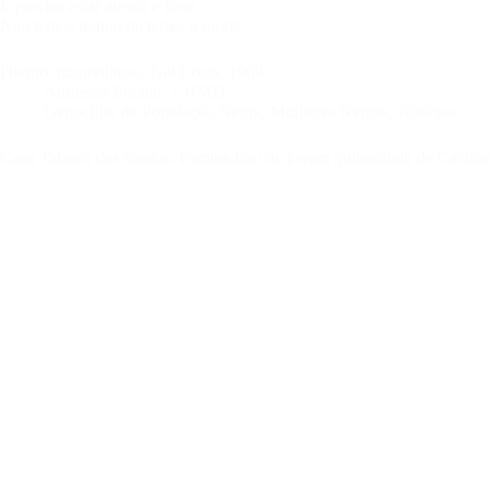
É preciso estar atento e forte,
Não temos tempo de temer a morte.
Divino, maravilhoso, Gal Costa, 1969.
Andressa Franco
07/03
Genocídio da População Negra
,
Mulheres Negras
,
Notícias
Caso Tainara dos Santos: Feminicídio de jovem quilombola de Cachoei