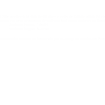
Crime aconteceu há mais de um ano e o corpo de Tainara jamais foi en
ocorre em meio ao aumento da violência letal contra mulheres no Brasil
Andressa Franco
06/03
Mulheres Negras
,
Notícias
Jovem sofre tentativa de feminicídio por ex-colega de trabalho em Pe