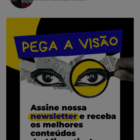
.
.
.
.
.