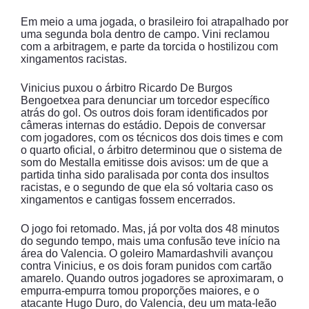
Em meio a uma jogada, o brasileiro foi atrapalhado por
uma segunda bola dentro de campo. Vini reclamou
com a arbitragem, e parte da torcida o hostilizou com
xingamentos racistas.
Vinicius puxou o árbitro Ricardo De Burgos
Bengoetxea para denunciar um torcedor específico
atrás do gol. Os outros dois foram identificados por
câmeras internas do estádio. Depois de conversar
com jogadores, com os técnicos dos dois times e com
o quarto oficial, o árbitro determinou que o sistema de
som do Mestalla emitisse dois avisos: um de que a
partida tinha sido paralisada por conta dos insultos
racistas, e o segundo de que ela só voltaria caso os
xingamentos e cantigas fossem encerrados.
O jogo foi retomado. Mas, já por volta dos 48 minutos
do segundo tempo, mais uma confusão teve início na
área do Valencia. O goleiro Mamardashvili avançou
contra Vinicius, e os dois foram punidos com cartão
amarelo. Quando outros jogadores se aproximaram, o
empurra-empurra tomou proporções maiores, e o
atacante Hugo Duro, do Valencia, deu um mata-leão