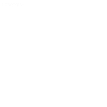
eres e LGBQTQIA+