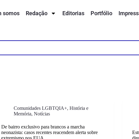
 somos
Redação
Editorias
Portfólio
Impress
Comunidades LGBTQIA+
,
História e
Memória
,
Notícias
De bairro exclusivo para brancos a marcha
neonazista: casos recentes reacendem alerta sobre
Est
extremismo nos EUA
dir