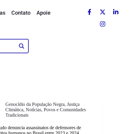
as
Contato
Apoie
Genocídio da População Negra
,
Justiça
Climática
,
Notícias
,
Povos e Comunidades
Tradicionais
udo denuncia assassinatos de defensores de
eitos humanos no Brasil entre 2023 e 2024