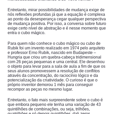
Entretanto, mirar possibilidades de mudança exige de
nós reflexões profundas já que a equação é complexa
ao ponto da desesperança cegar qualquer perspectiva
de mudança positiva. Por isso, a conversa sobre futuro
exige certo nível de abstração e é nesse momento que
entra o cubo mágico.
Para quem não conhece o cubo mágico ou cubo de
Rubik foi um invento realizado em 1974 pelo arquiteto
e professor Erno Rubik, nascido em Budapeste –
Hungria que criou um quebra-cabeça tridimensional
com 26 peças pequenas e uma central. Ele desenhou
o objeto para levar para a sala de aula a fim de que os
seus alunos promovessem a resolução de conflitos
através da concentração, do raciocínio lógico e da
potencialização da criatividade. O curioso é que o
próprio inventor demorou 1 mês para conseguir
recompor as peças no mesmo lugar.
Entretanto, o fato mais surpreendente sobre o cubo é
que embora pequeno ele tenha uma variação de 43
quintilhões de combinações, ou seja, trilhões,
quatrilhões e só depois quintilhões, dali zeros.