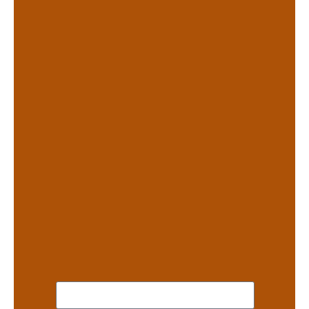
.
.
.
.
.