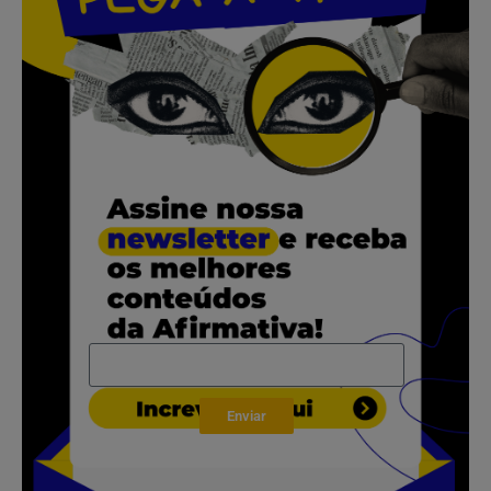
.
.
.
.
Enviar