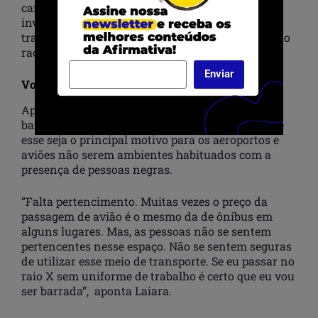
cara. Ao passo que numa rodoviária, é
inversamente proporcional. Como a gente se
transporta no mundo também é determinado pelo
racismo”, pondera.
Enviar
Voar é inacessível para pessoas negras?
Apesar do custo para viajar de avião ser uma
barreira, Kênia e Laiara tentam desmistificar que
esse seja o principal motivo para os aeroportos e
aviões não serem ambientes habituados com a
presença de pessoas negras.
“Falta pertencimento. Muitas vezes o preço da
passagem de avião é o mesmo da de ônibus em
alguns lugares. Mas, as pessoas não se sentem
pertencentes nesse espaço. Não se sentem seguras
de utilizar esse meio de transporte. Se eu passar no
raio X sem uniforme de trabalho é certo que eu vou
ser barrada”, aponta Laiara.