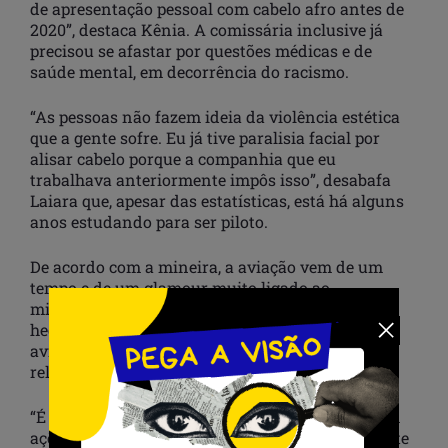
de apresentação pessoal com cabelo afro antes de
2020”, destaca Kênia. A comissária inclusive já
precisou se afastar por questões médicas e de
saúde mental, em decorrência do racismo.
“As pessoas não fazem ideia da violência estética
que a gente sofre. Eu já tive paralisia facial por
alisar cabelo porque a companhia que eu
trabalhava anteriormente impôs isso”, desabafa
Laiara que, apesar das estatísticas, está há alguns
anos estudando para ser piloto.
De acordo com a mineira, a aviação vem de um
tempo e de um glamour muito ligado ao
militarismo, “concebido no país por uma
hegemonia branca”. Assim aconteceu com a
aviação civil, onde, afirma, são muito comuns as
relações familiares entre profissionais.
“É muito difícil encontrar na aviação negros sem
ações afirmativas. É uma formação extremamente