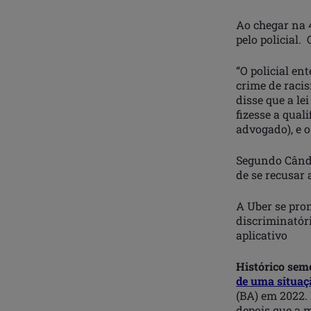
Ao chegar na 4
pelo policial.
“O policial en
crime de racis
disse que a le
fizesse a qual
advogado), e o 
Segundo Cândid
de se recusar 
A Uber se pro
discriminatór
aplicativo
Histórico sem
de uma situaçã
(BA) em 2022. 
depois que a m