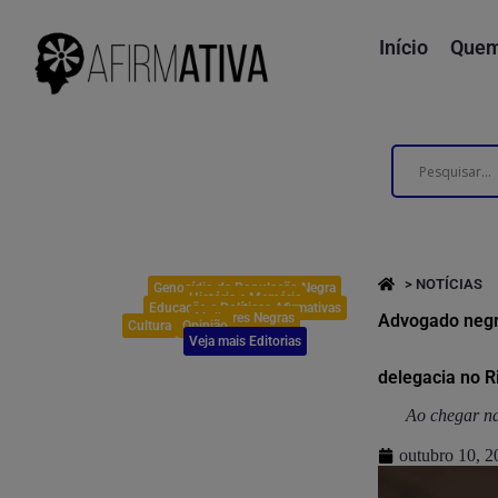
Início
Quem
> NOTÍCIAS
Genocídio da População Negra
História e Memória
Educação e Políticas Afirmativas
Mulheres Negras
Advogado negr
Cultura
Opinião
Veja mais Editorias
delegacia no R
Ao chegar na
outubro 10, 2