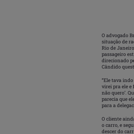
O advogado Br
situação de r
Rio de Janeiro
passageiro es
direcionado p
Cândido quest
“Ele tava indo
virei pra ele 
não quero’. Qu
parecia que el
para a delegac
O cliente aind
o carro, e seg
descer do car