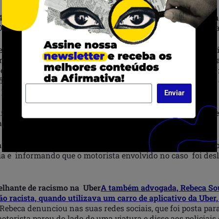
ªDP, no centro do Rio de Janeiro, Bruno foi impedido de en
 O advogado precisou aguardar outro policial para registrar 
tendeu que eu não pratiquei crime. E aí eu disse que o motor
mo contra mim e que queria registrar a ocorrência. O polici
i estadual 2.235 me garante esse direito, e que queria que n
ificação do motorista (que na delegacia revelou que também
policial liberou ele”, relatou Bruno.
Enviar
o, o policial que foi identificado como inspetor Campos, te
a registrar ocorrências de racismo.
nunciou através de nota, afirmando não tolerar nenhuma 
ia e informando que o motorista envolvido no caso foi des
elhante de racismo na Uber
A também advogada, Rebeca Sou
o racista, quando utilizava um carro de aplicativo da Uber
Rebeca denunciou nas suas redes sociais, que foi posta para
otorista parou do lado de uma viatura e disse aos policiais