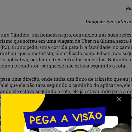
Po
Imagem:
Reproduçã
uno Cândido, um homem negro, denunciou nas suas redes 
acismo que sofreu em uma viagem de Uber na última sexta-fe
(RJ). Bruno pediu uma corrida para ir a faculdade, no cami
tranhou que o motorista, identificado como Edson, não seg
elo aplicativo, perdendo três entradas sugeridas. Notando 
ionou o condutor porque ele não estava seguindo a rota.
 para uma direção, onde tinha um fluxo de trânsito que eu j
e falei que ele não tava seguindo o caminho do aplicativo, ele
ando ele estava seguindo a rota, ele já estava indo para a de
e já suspeitava de mim e não tava seguindo a rota, por que 
ia”, relatou Bruno, em uma postagem na sua rede social.
a declarou que o motorista pediu para ele descer do carro,
uiu o caminho da delegacia. “Lá [ na delegacia], disse que eu
ro e que era agressivo”, prossegue Bruno em sua postagem.