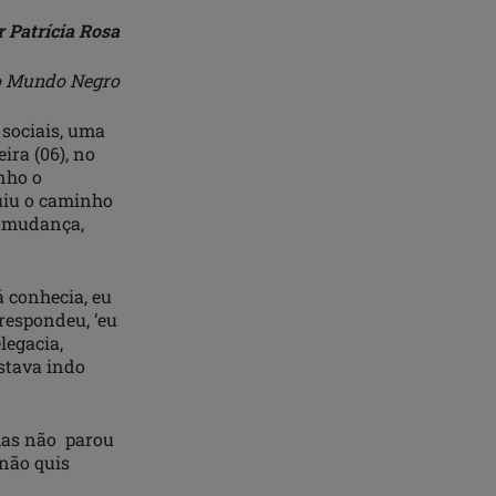
r Patrícia Rosa
o Mundo Negro
sociais, uma
ira (06), no
nho o
uiu o caminho
a mudança,
á conhecia, eu
 respondeu, ‘eu
legacia,
estava indo
 mas não parou
 não quis