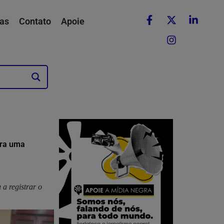
as
Contato
Apoie
ara uma
a registrar o