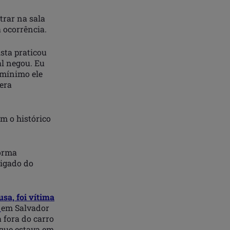
trar na sala
a ocorrência.
ista praticou
al negou. Eu
o mínimo ele
 era
m o histórico
forma
ligado do
sa, foi vítima
,
em Salvador
 fora do carro
 que estava em