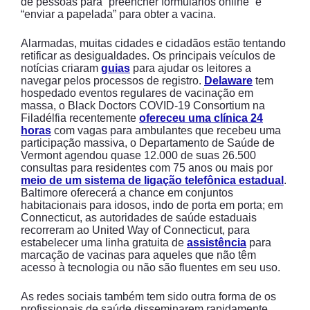
de pessoas para “preencher formulários online” e
“enviar a papelada” para obter a vacina.
Alarmadas, muitas cidades e cidadãos estão tentando
retificar as desigualdades. Os principais veículos de
notícias criaram
guias
para ajudar os leitores a
navegar pelos processos de registro.
Delaware
tem
hospedado eventos regulares de vacinação em
massa, o Black Doctors COVID-19 Consortium na
Filadélfia recentemente
ofereceu uma clínica 24
horas
com vagas para ambulantes que recebeu uma
participação massiva, o Departamento de Saúde de
Vermont agendou quase 12.000 de suas 26.500
consultas para residentes com 75 anos ou mais por
meio de um sistema de ligação telefônica estadual
.
Baltimore oferecerá a chance em conjuntos
habitacionais para idosos, indo de porta em porta; em
Connecticut, as autoridades de saúde estaduais
recorreram ao United Way of Connecticut, para
estabelecer uma linha gratuita de
assistência
para
marcação de vacinas para aqueles que não têm
acesso à tecnologia ou não são fluentes em seu uso.
As redes sociais também tem sido outra forma de os
profissionais de saúde disseminarem rapidamente