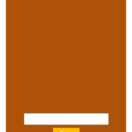
.
.
.
.
.