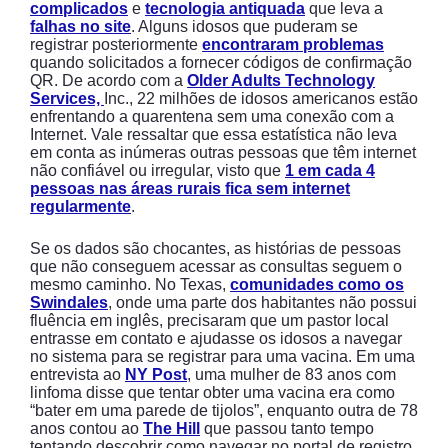
complicados
e
tecnologia antiquada
que leva a
falhas no site
. Alguns idosos que puderam se
registrar posteriormente
encontraram problemas
quando solicitados a fornecer códigos de confirmação
QR. De acordo com a
Older Adults Technology
Services,
Inc., 22 milhões de idosos americanos estão
enfrentando a quarentena sem uma conexão com a
Internet. Vale ressaltar que essa estatística não leva
em conta as inúmeras outras pessoas que têm internet
não confiável ou irregular, visto que
1 em cada 4
pessoas nas áreas rurais fica sem internet
regularmente
.
Se os dados são chocantes, as histórias de pessoas
que não conseguem acessar as consultas seguem o
mesmo caminho. No Texas,
comunidades como os
Swindales
, onde uma parte dos habitantes não possui
fluência em inglês, precisaram que um pastor local
entrasse em contato e ajudasse os idosos a navegar
no sistema para se registrar para uma vacina. Em uma
entrevista ao
NY Post
, uma mulher de 83 anos com
linfoma disse que tentar obter uma vacina era como
“bater em uma parede de tijolos”, enquanto outra de 78
anos contou ao
The Hill
que passou tanto tempo
tentando descobrir como navegar no portal de registro