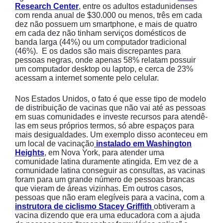
Research Center
, entre os adultos estadunidenses
com renda anual de $30.000 ou menos, três em cada
dez não possuem um smartphone, e mais de quatro
em cada dez não tinham serviços domésticos de
banda larga (44%) ou um computador tradicional
(46%). E os dados são mais discrepantes para
pessoas negras, onde apenas 58% relatam possuir
um computador desktop ou laptop, e cerca de 23%
acessam a internet somente pelo celular.
Nos Estados Unidos, o fato é que esse tipo de modelo
de distribuição de vacinas que não vai até as pessoas
em suas comunidades e investe recursos para atendê-
las em seus próprios termos, só abre espaços para
mais desigualdades. Um exemplo disso aconteceu em
um local de vacinação
instalado em Washington
Heights
, em Nova York, para atender uma
comunidade latina duramente atingida. Em vez de a
comunidade latina conseguir as consultas, as vacinas
foram para um grande número de pessoas brancas
que vieram de áreas vizinhas. Em outros casos,
pessoas que não eram elegíveis para a vacina, com a
instrutora de ciclismo
Stacey Griffith
obtiveram a
vacina dizendo que era uma educadora com a ajuda