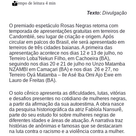
Texto:
Divulgação
O premiado espetáculo Rosas Negras retorna com
temporada de apresentações gratuitas em terreiros de
Candomblé, seu lugar de criação e origem. Após
circular em palcos do Brasil, ele será apresentado em
terreiros de três cidades baianas. A primeira das
apresentação acontece nos dias 12 e 13 de julho, no
Terreiro Loba’Nekun Filho, em Cachoeira (BA),
seguindo nos dias 20 e 21 de julho no Unzo Matamba
NZAMBI em Camaçari (BA) e nos dias 26 e 27, no
Terreiro Oyá Matamba – Ile Asé Iba Omi Ajo Ewe em
Lauro de Freitas (BA).
O solo cênico apresenta as dificuldades, lutas, vitórias
e desafios presentes no cotidiano de mulheres negras,
a partir da afirmação da sua autoestima. A obra nasce
da pesquisa historiográfica da atriz Fabíola Nansurê,
parte do seu estudo foi sobre mulheres negras de
diferentes idades e áreas de atuação. A narrativa traz
histórias de anônimas e famosas que se destacaram
na luta contra o racismo e a violência contra a mulher.