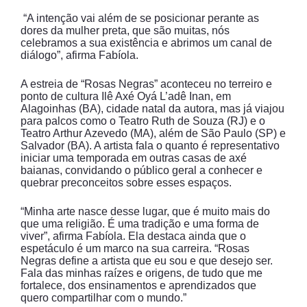
“A intenção vai além de se posicionar perante as
dores da mulher preta, que são muitas, nós
celebramos a sua existência e abrimos um canal de
diálogo”, afirma Fabíola.
A estreia de “Rosas Negras” aconteceu no terreiro e
ponto de cultura Ilê Axé Oyá L’adê Inan, em
Alagoinhas (BA), cidade natal da autora, mas já viajou
para palcos como o Teatro Ruth de Souza (RJ) e o
Teatro Arthur Azevedo (MA), além de São Paulo (SP) e
Salvador (BA). A artista fala o quanto é representativo
iniciar uma temporada em outras casas de axé
baianas, convidando o público geral a conhecer e
quebrar preconceitos sobre esses espaços.
“Minha arte nasce desse lugar, que é muito mais do
que uma religião. É uma tradição e uma forma de
viver”, afirma Fabíola. Ela destaca ainda que o
espetáculo é um marco na sua carreira. “Rosas
Negras define a artista que eu sou e que desejo ser.
Fala das minhas raízes e origens, de tudo que me
fortalece, dos ensinamentos e aprendizados que
quero compartilhar com o mundo.”