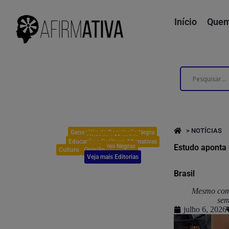
Início
Quem
> NOTÍCIAS
Genocídio da População Negra
História e Memória
Educação e Políticas Afirmativas
Mulheres Negras
Estudo aponta 
Cultura
Opinião
Veja mais Editorias
Brasil
Mesmo com 
sem
julho 6, 2026