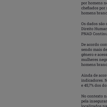
por homens ne
chefiados por 
homens branco
Os dados são 
Direito Human
PNAD Contínua
De acordo com 
sendo mais de
gênero e aces
mulheres negr
homens branco
Ainda de acor
indicadores. N
e 45,7% dos d
No contexto na
pela insegura
localizados n