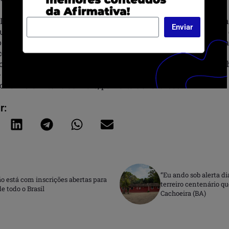
IAN Brasil adota a Escala Brasileira de Insegurança Aliment
Enviar
e classifica o acesso à alimentação a partir da experiência 
 identifica quatro níveis: segurança alimentar, quando há a
 comida; insegurança leve, marcada pela preocupação com a 
iora na qualidade da dieta; insegurança moderada, quando 
 comida consumida; e insegurança grave, que caracteriza a 
r um dia inteiro ou mais, por falta de recursos.
r:
“Eu ando sob alerta di
 está com inscrições abertas para
terreiro centenário q
e todo o Brasil
Cachoeira (BA)