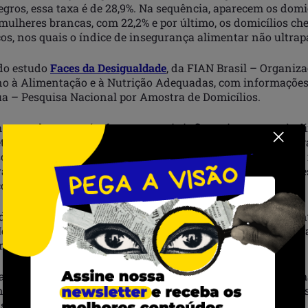
gros, essa taxa é de 28,9%. Na sequência, aparecem os domi
mulheres brancas, com 22,2% e por último, os domicílios che
s, nos quais o índice de insegurança alimentar não ultrapa
do estudo
Faces da Desigualdade
, da FIAN Brasil – Organiza
o à Alimentação e à Nutrição Adequadas, com informações
 – Pesquisa Nacional por Amostra de Domicílios.
o estudo, a raça é o fator que mais influencia o acesso à a
terminante que o gênero. O cruzamento de dados desagrega
so a trabalho e emprego mostram que, mesmo com emprego 
as enfrentam níveis de insegurança alimentar semelhante
s em condições mais precárias de trabalho.
do com o levantamento, as regiões Norte e Nordeste concen
esses territórios, a insegurança alimentar atinge, respecti
omicílios chefiados por mulheres negras.
cional, os domicílios localizados nas áreas rurais são os m
nça alimentar em diferentes níveis, quando comparados aos
as zonas urbanas.