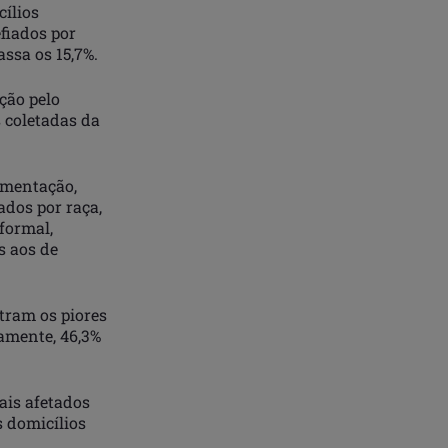
cílios
fiados por
ssa os 15,7%.
ção pelo
 coletadas da
limentação,
dos por raça,
formal,
s aos de
tram os piores
vamente, 46,3%
ais afetados
 domicílios