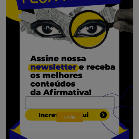
.
.
.
.
Enviar