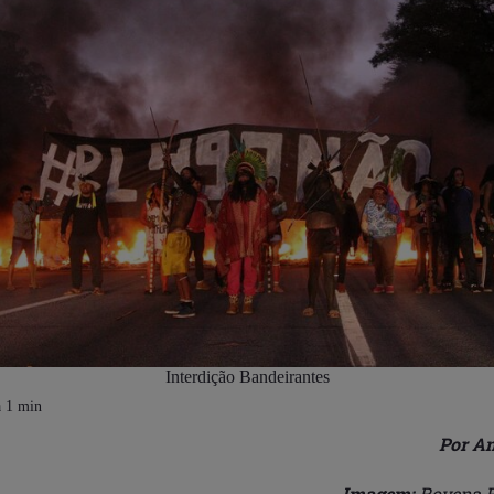
Interdição Bandeirantes
Por An
Imagem:
Rovena R