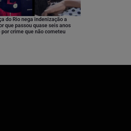
ça do Rio nega indenização a
or que passou quase seis anos
 por crime que não cometeu