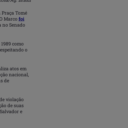
a Praça Tomé
. O Marco
foi
da no Senado
e 1989 como
respeitando o
liza atos em
ção nacional,
as de
 de violação
ção de suas
Salvador e