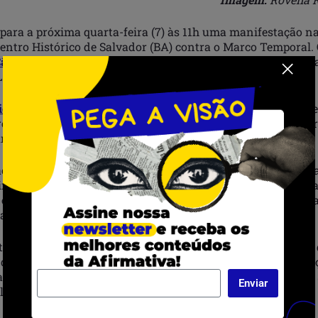
para a próxima quarta-feira (7) às 11h uma manifestação n
Centro Histórico de Salvador (BA) contra o Marco Temporal
âmara dos Deputados como Projeto de Lei 490
, e será vota
 2903.
rio do marco temporal significa
passar a considerar o ano d
reconhecimento da ocupação dos territórios indígenas, des
rio à terra.
o é convocada pelo Movimento Salvador é Indígena, que rea
 indígena em Salvador desde 2021. Trata-se de uma mobiliza
em diversas cidades pelo país. Em Salvador, o ato prevê fal
anizações e coletivos, além de intervenções artísticas.
tivos da ação está sensibilizar a população para a tentativa
indígenas e demais povos que estão em processo de demarca
também alertar sobre os problemas ambientais da cidade de 
Enviar
litanas.