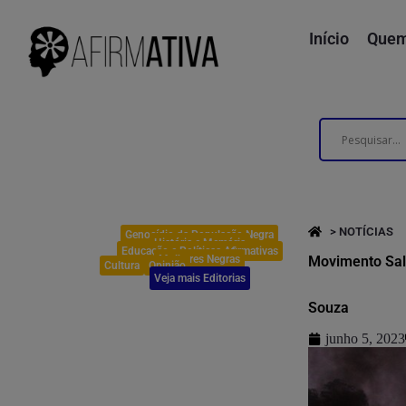
Início
Quem
> NOTÍCIAS
Genocídio da População Negra
História e Memória
Educação e Políticas Afirmativas
Mulheres Negras
Movimento Salv
Cultura
Opinião
Veja mais Editorias
Souza
junho 5, 2023