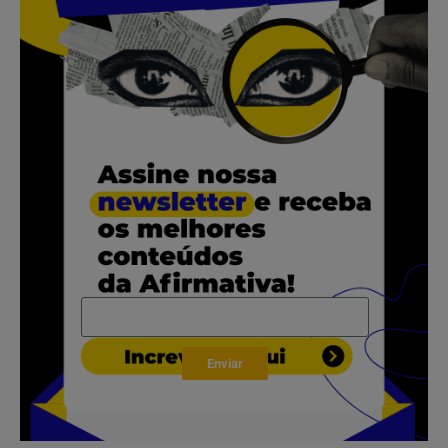
.
.
.
.
Enviar