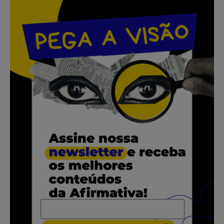
.
.
.
.
.