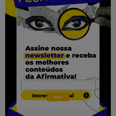
.
.
.
.
Enviar