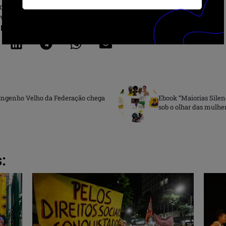
r.com/ju_cst/status/1591532995818950656?
v66F1xhRrISqb44HKw
r:
Engenho Velho da Federação chega
Ebook “Maiorias Silenc
sob o olhar das mulhe
: