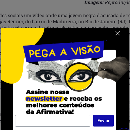
Imagem:
Reprodução
edes sociais um vídeo onde uma jovem negra é acusada de 
as Renner, do bairro de Madureira, no Rio de Janeiro (RJ).
feita pela prima da vítima, ela estava no provador quand
 loja invadiu o espaço e coagiu a cliente, a empurrando e 
saco, que não era da loja.
r.com/ju_cst/status/1591530184959819781?
6OY34iimBzGNuo8erw
 o casaco era da Redley, a mulher disse que não, que era da
ado! Empurrou ela, jogou a bolsa no chão e quando olhou a e
era da outra marca realmente, disse que só tinha ido falar 
rtão que corresponde ao número de peças de roupas” afirmo
Revista Fórum.
 feita por outra cliente que estava no provador e notou a a
 gerência foi acionada e retirou a funcionária do local do c
formações da Revista Fórum, a direção da rede de lojas rep
ionária, se colocando à disposição para prestar apoio à vít
Enviar