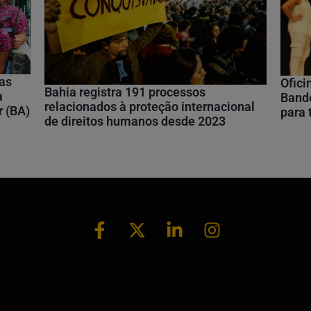
nas
Ofici
Bahia registra 191 processos
a
Bando
relacionados à proteção internacional
r (BA)
para
de direitos humanos desde 2023