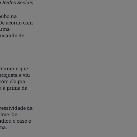
 Redes Sociais
roubo na
 De acordo com
o uma
acusando de
 Renner e que
tiqueta e viu
com ela pra
u a prima da
gressividade da
rime. De
udiou o caso e
ima.