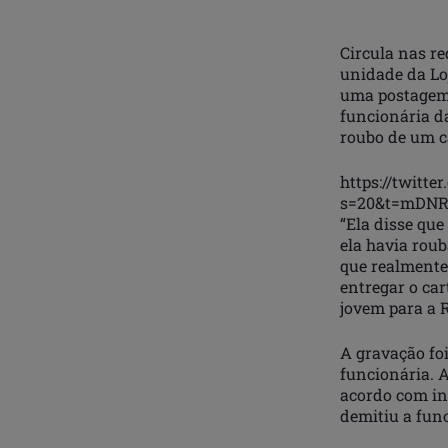
Circula nas r
unidade da Loj
uma postagem 
funcionária da
roubo de um ca
https://twitte
s=20&t=mDNR
“Ela disse que
ela havia roub
que realmente 
entregar o ca
jovem para a 
A gravação foi
funcionária. A
acordo com in
demitiu a func