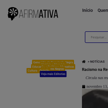
Início
Quem
> NOTÍCIAS
Genocídio da População Negra
História e Memória
Educação e Políticas Afirmativas
Mulheres Negras
Racismo na Ren
Cultura
Opinião
Veja mais Editorias
Circula nas r
novembro 13,