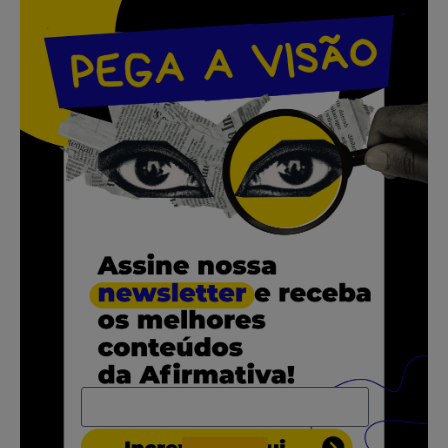
.
.
.
.
.