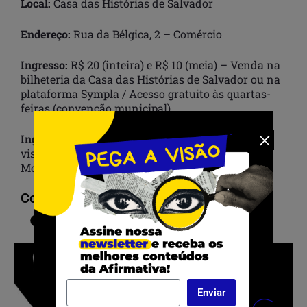
Local:
Casa das Histórias de Salvador
Endereço:
Rua da Bélgica, 2 – Comércio
Ingresso:
R$ 20 (inteira) e R$ 10 (meia) – Venda na
bilheteria da Casa das Histórias de Salvador ou na
plataforma Sympla / Acesso gratuito às quartas-
feiras (convenção municipal)
Ingresso único:
Os visitantes também poderão
visitar a Galeria Mercado (Subsolo do Mercado
Modelo) com o mesmo ingresso.
Compartilhar:
Enviar