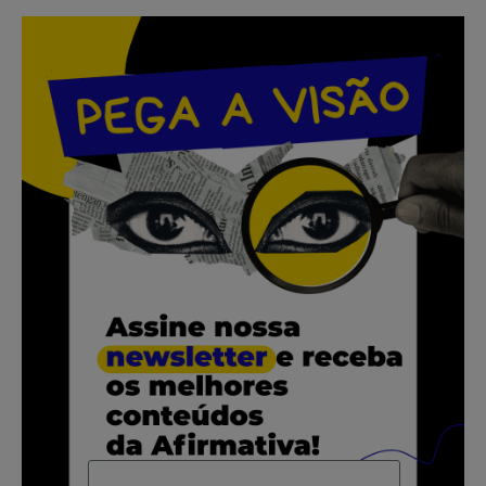
.
.
.
.
.