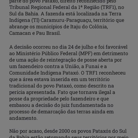
parte do povo Pataxó, direito reconhecido pelo
Tribunal Regional Federal da 1ª Região (TRF1), no
Sul da Bahia. A fazenda está localizada na Terra
Indígena (TI) Caramuru-Paraguaçu, território que
abrange os municípios de Itaju do Colônia,
Camacan e Pau Brasil.
A decisão ocorreu no dia 24 de julho e foi favorável
ao Ministério Público Federal (MPF) em detrimento
de uma ação de reintegração de posse aberta por
um fazendeiro contra a União, a Funai e a
Comunidade Indígena Pataxó. O TRF1 reconheceu
que a área estava inserida em um território
tradicional do povo Pataxó, como descrito na
perícia apresentada. Fato que tornava ilegal a
posse da propriedade pelo fazendeiro e que
embasou a decisão do juiz fundamentada no
processo de demarcação das terras ainda em
andamento.
Não por acaso, desde 2000 os povos Pataxós do Sul
da Bahia estão retomando seus territórios por meio