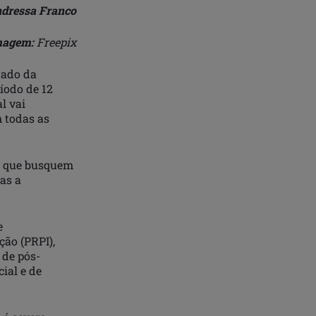
dressa Franco
magem:
Freepix
rado da
íodo de 12
l vai
m todas as
s que busquem
as a
e
ção (PRPI),
 de pós-
ial e de