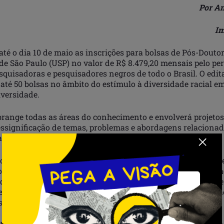
Por An
I
até o dia 10 de maio as inscrições para bolsas de Pós-Douto
e São Paulo (USP) no valor de R$ 8.479,20 mensais pelo per
quisadoras e pesquisadores negros de todo o Brasil. O edita
 até 50 bolsas no âmbito do estímulo à diversidade racial e
iversidade.
range todas as áreas do conhecimento e envolverá projeto
essignificação de temas, problemas e abordagens relacionad
as do conhecimento.
ão concedidas sob coordenação da Pró-Reitoria de Inclusão 
(PRIP), em parceria com a Pró-Reitoria de Pesquisa e Inova
de de contribuir para a diversificação racial do contingente
egras/os. Aumentando, assim, as chances de diversidade rac
stulantes a vagas docentes em universidades brasileiras.