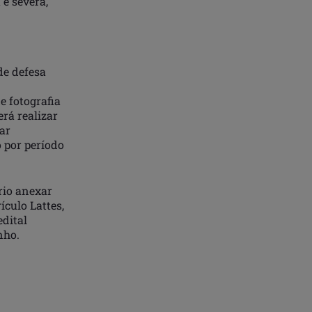
é severa,
de defesa
e fotografia
rá realizar
ar
 por período
rio anexar
ículo Lattes,
edital
nho.