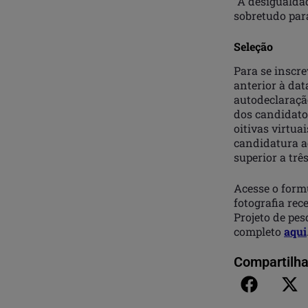
“A desigualda
sobretudo para
Seleção
Para se inscre
anterior à da
autodeclaração
dos candidato
oitivas virtua
candidatura a
superior a trê
Acesse o form
fotografia rec
Projeto de pes
completo
aqui
Compartilha