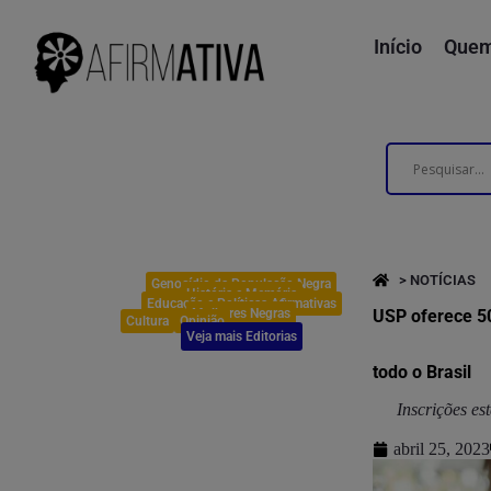
Início
Quem
> NOTÍCIAS
Genocídio da População Negra
História e Memória
Educação e Políticas Afirmativas
Mulheres Negras
USP oferece 5
Cultura
Opinião
Veja mais Editorias
todo o Brasil
Inscrições es
abril 25, 2023