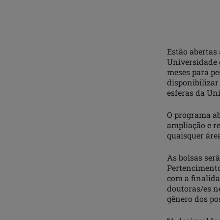
Estão abertas 
Universidade d
meses para pes
disponibilizar
esferas da Un
O programa ab
ampliação e r
quaisquer áre
As bolsas ser
Pertencimento 
com a finalida
doutoras/es n
gênero dos po