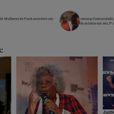
l de Mulheres do Funk acontece em
<strong>Comunidade S
da música em seu 3º c
:
Justi