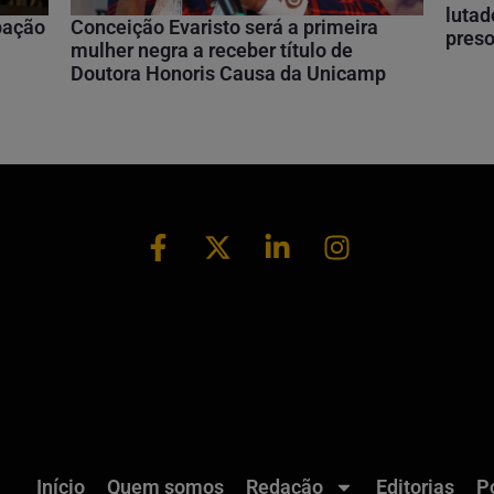
lutad
ipação
Conceição Evaristo será a primeira
preso
mulher negra a receber título de
Doutora Honoris Causa da Unicamp
Início
Quem somos
Redação
Editorias
Po