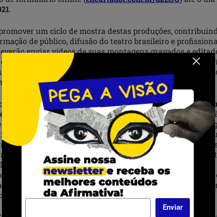
021
.
i promover um ciclo de mostra destas produções, contribuin
rmação de público, difusão do teatro brasileiro e profission
everão enviar vídeos de suas montagens gravados e edita
s da convocatória e enviados no momento da inscrição. Os v
 uma curadoria formada por artistas e produtores culturais
ém de curadoras convidadas, Simone Braz e Geise Oliveira.
o inteiramente online, a mostra dos espetáculos do
FTS / A
 de 2021
no
Youtube do Festival
, com acesso gratuito. Poder
 todo o país, sem restrição temática. O resultado será divu
tival e do Coletivo de Produtores Culturais do Subúrbio, no i
ráter competitivo, o Festival terá em sua programação apre
onvidados (com notório reconhecimento nacional), apresen
lecionados (após curadoria das inscrições) e apresentações
culo teatral, de grupos,companhias e/ou artistas iniciantes
is informações sobre esta edição podem ser obtidas nos per
letivodeprodutores e @ftssuburbio.
Enviar
Teatro do Subúrbio nasceu da inquietação de jovens agitado