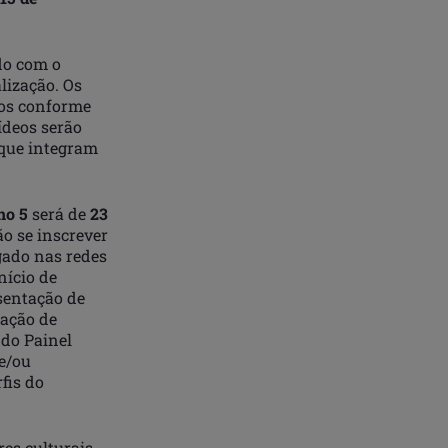
do com o
alização. Os
dos conforme
ídeos serão
 que integram
no 5
será de
23
ão se inscrever
lgado nas redes
nício de
sentação de
tação de
 do Painel
 e/ou
fis do
res culturais