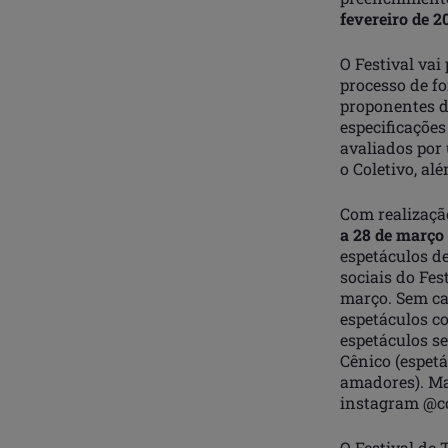
fevereiro de 2
O Festival va
processo de fo
proponentes d
especificaçõe
avaliados por
o Coletivo, al
Com realizaçã
a 28 de março
espetáculos de
sociais do Fes
março. Sem ca
espetáculos c
espetáculos se
Cênico (espetá
amadores). Ma
instagram @co
O Festival de 