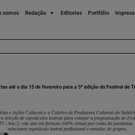
 somos
Redação
Editorias
Portfólio
Impress
tas até o dia 15 de fevereiro para a 5ª edição do Festival de T
deias e Ações Culturais e o Coletivo de Produtores Culturais do Subú
a seleção de espetáculos teatrais para compor a programação do Fest
S / Ano 5; este ano em formato 100% virtual por conta da pandemia. 
selecionar espetáculo teatral profissional e amador, de grupos,
021