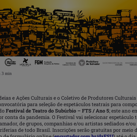
deias e Ações Culturais e o Coletivo de Produtores Culturai
nvocatória para seleção de espetáculos teatrais para compo
 do
Festival de Teatro do Subúrbio – FTS / Ano 5
; este ano 
or conta da pandemia. O Festival vai selecionar espetáculo t
e amador, de grupos, companhias e/ou artistas sediados e/ou
riferias de todo Brasil. Inscrições serão gratuitas por meio 
 de formulário online (
encurtador.com.br/dzESU
) até o dia