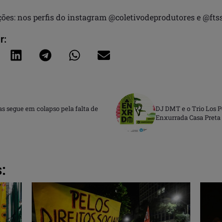
ões: nos perfis do instagram @coletivodeprodutores e @fts
r:
 segue em colapso pela falta de
DJ DMT e o Trio Los P
Enxurrada Casa Preta I
: