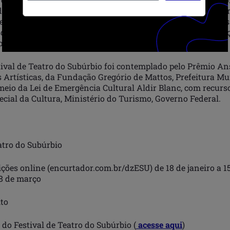
do como objetivo criar um circuito no qual os grupos das per
vessem inseridos, numa troca constante com diversos profis
e 2009, quando da sua primeira edição, o Festival já alcan
por ele já passaram mais de 40 espetáculos.
ival de Teatro do Subúrbio foi contemplado pelo Prêmio An
 Artísticas, da Fundação Gregório de Mattos, Prefeitura Mu
 meio da Lei de Emergência Cultural Aldir Blanc, com recurs
ecial da Cultura, Ministério do Turismo, Governo Federal.
atro do Subúrbio
ções online (encurtador.com.br/dzESU) de 18 de janeiro a 15 
28 de março
to
do Festival de Teatro do Subúrbio (
acesse aqui
)