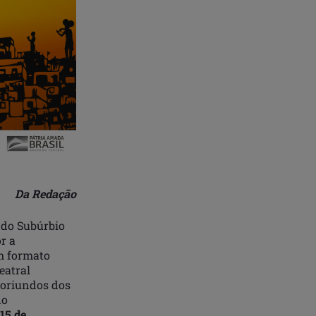
Da Redação
s do Subúrbio
r a
em formato
eatral
 oriundos dos
do
15 de