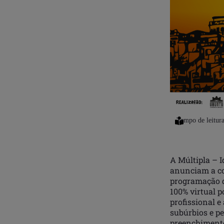
A Múltipla – I
anunciam a co
programação
100% virtual p
profissional 
subúrbios e pe
preenchimento