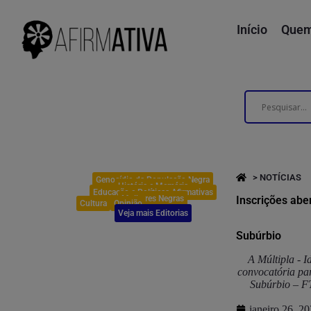
Início
Quem
> NOTÍCIAS
Genocídio da População Negra
História e Memória
Educação e Políticas Afirmativas
Mulheres Negras
Inscrições aber
Cultura
Opinião
Veja mais Editorias
Subúrbio
A Múltipla - I
convocatória par
Subúrbio – FT
janeiro 26, 2