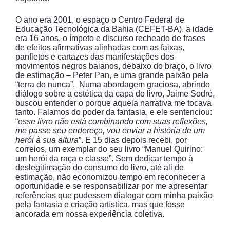
O ano era 2001, o espaço o Centro Federal de
Educação Tecnológica da Bahia (CEFET-BA), a idade
era 16 anos, o ímpeto e discurso recheado de frases
de efeitos afirmativas alinhadas com as faixas,
panfletos e cartazes das manifestações dos
movimentos negros baianos, debaixo do braço, o livro
de estimação – Peter Pan, e uma grande paixão pela
“terra do nunca”. Numa abordagem graciosa, abrindo
diálogo sobre a estética da capa do livro, Jaime Sodré,
buscou entender o porque aquela narrativa me tocava
tanto. Falamos do poder da fantasia, e ele sentenciou:
“
esse livro não está combinando com suas reflexões,
me passe seu endereço, vou enviar a história de um
herói à sua altura
”. E 15 dias depois recebi, por
correios, um exemplar do seu livro “Manuel Quirino:
um herói da raça e classe”. Sem dedicar tempo à
deslegitimação do consumo do livro, até ali de
estimação, não economizou tempo em reconhecer a
oportunidade e se responsabilizar por me apresentar
referências que pudessem dialogar com minha paixão
pela fantasia e criação artística, mas que fosse
ancorada em nossa experiência coletiva.