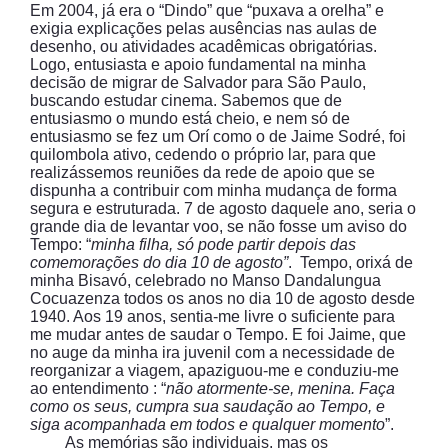
Em 2004, já era o “Dindo” que “puxava a orelha” e
exigia explicações pelas ausências nas aulas de
desenho, ou atividades acadêmicas obrigatórias.
Logo, entusiasta e apoio fundamental na minha
decisão de migrar de Salvador para São Paulo,
buscando estudar cinema. Sabemos que de
entusiasmo o mundo está cheio, e nem só de
entusiasmo se fez um Orí como o de Jaime Sodré, foi
quilombola ativo, cedendo o próprio lar, para que
realizássemos reuniões da rede de apoio que se
dispunha a contribuir com minha mudança de forma
segura e estruturada. 7 de agosto daquele ano, seria o
grande dia de levantar voo, se não fosse um aviso do
Tempo: “
minha filha, só pode partir depois das
comemorações do dia 10 de agosto”
. Tempo, orixá de
minha Bisavó, celebrado no Manso Dandalungua
Cocuazenza todos os anos no dia 10 de agosto desde
1940. Aos 19 anos, sentia-me livre o suficiente para
me mudar antes de saudar o Tempo. E foi Jaime, que
no auge da minha ira juvenil com a necessidade de
reorganizar a viagem, apaziguou-me e conduziu-me
ao entendimento : “
não atormente-se, menina. Faça
como os seus, cumpra sua saudação ao Tempo, e
siga acompanhada em todos e qualquer momento
”.
As memórias são individuais, mas os