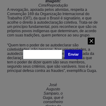
Imagem:
Cimi/Reprodução
A revogação, apoiada pelos ativistas, respeita a
Convenção 169 da Organização Internacional do
Trabalho (OIT), da qual o Brasil é signatário, e que
acolhe o direito à autodeclaração coletiva. Trata-se de
um princípio fundamental, pois reconhece que são os
próprios povos indígenas que determinam, de acordo
com suas tradições, quem pertence ao seu grupo.
“Quem tem o poder de se autodeclarar são
coletividades, não pessoas. Nas universidades, a
autodeclaração do estudante vem acompanhada da
Enviar
declaração coletiva. É a comunidade indígena que
tem o poder de dizer quem são seus membros,
segundo seus critérios, que são variáveis. Isso é a
principal defesa contra as fraudes”, exemplifica Guga.
José
Augusto
Sampaio, o
Guga, que é
conselheiro