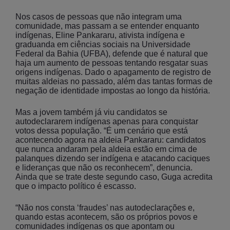
Nos casos de pessoas que não integram uma
comunidade, mas passam a se entender enquanto
indígenas, Eline Pankararu, ativista indígena e
graduanda em ciências sociais na Universidade
Federal da Bahia (UFBA), defende que é natural que
haja um aumento de pessoas tentando resgatar suas
origens indígenas. Dado o apagamento de registro de
muitas aldeias no passado, além das tantas formas de
negação de identidade impostas ao longo da história.
Mas a jovem também já viu candidatos se
autodeclararem indígenas apenas para conquistar
votos dessa população. “É um cenário que está
acontecendo agora na aldeia Pankararu: candidatos
que nunca andaram pela aldeia estão em cima de
palanques dizendo ser indígena e atacando caciques
e lideranças que não os reconhecem”, denuncia.
Ainda que se trate deste segundo caso, Guga acredita
que o impacto político é escasso.
“Não nos consta ‘fraudes’ nas autodeclarações e,
quando estas acontecem, são os próprios povos e
comunidades indígenas os que apontam ou