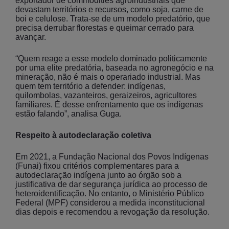
exportador de commodities agroindustriais que
devastam territórios e recursos, como soja, carne de
boi e celulose. Trata-se de um modelo predatório, que
precisa derrubar florestas e queimar cerrado para
avançar.
“Quem reage a esse modelo dominado politicamente
por uma elite predatória, baseada no agronegócio e na
mineração, não é mais o operariado industrial. Mas
quem tem território a defender: indígenas,
quilombolas, vazanteiros, geraizeiros, agricultores
familiares. É desse enfrentamento que os indígenas
estão falando”, analisa Guga.
Respeito à autodeclaração coletiva
Em 2021, a Fundação Nacional dos Povos Indígenas
(Funai) fixou critérios complementares para a
autodeclaração indígena junto ao órgão sob a
justificativa de dar segurança jurídica ao processo de
heteroidentificação. No entanto, o Ministério Público
Federal (MPF) considerou a medida inconstitucional
dias depois e recomendou a revogação da resolução.