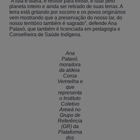
“A luta é diária, é resistir para existir, é lutar pelo
planeta inteiro e ainda ser retirado de suas terras. A
terra está gritando por socorro e os povos originários
vem mostrando que a preservação do nosso lar, do
nosso território também é sagrado”, defende Ana
Pataxó, que também é licenciada em pedagogia e
Conselheira de Saúde Indígena.
Ana
Pataxó,
moradora
da aldeia
Coroa
Vermelha e
que
representa
o Instituto
Coletivo
Arewá no
Grupo de
Referência
(GR) da
Plataforma
dos