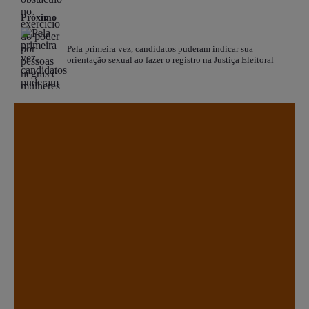
Próximo
Pela primeira vez, candidatos puderam indicar sua
orientação sexual ao fazer o registro na Justiça Eleitoral
.
.
.
.
.