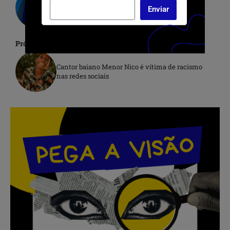
Nascimento, Inhotim recebe o Museu de Arte
Enviar
Negra idealizado pelo militante
Próximo
Cantor baiano Menor Nico é vítima de racismo
nas redes sociais
.
.
.
.
.