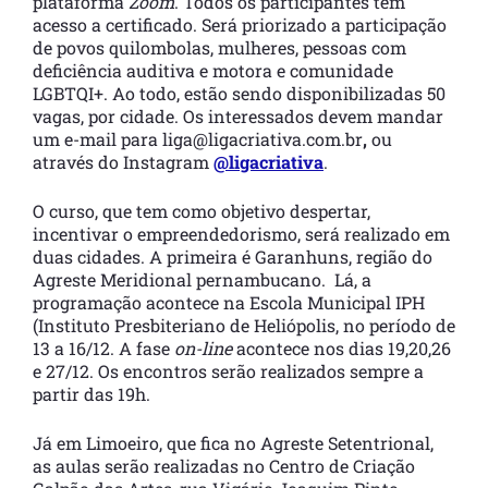
plataforma
Zoom
. Todos os participantes têm
acesso a certificado. Será priorizado a participação
de povos quilombolas, mulheres, pessoas com
deficiência auditiva e motora e comunidade
LGBTQI+. Ao todo, estão sendo disponibilizadas 50
vagas, por cidade. Os interessados devem mandar
um e-mail para liga@ligacriativa.com.br
,
ou
através do Instagram
@ligacriativa
.
O curso, que tem como objetivo despertar,
incentivar o empreendedorismo, será realizado em
duas cidades. A primeira é Garanhuns, região do
Agreste Meridional pernambucano. Lá, a
programação acontece na Escola Municipal IPH
(Instituto Presbiteriano de Heliópolis, no período de
13 a 16/12. A fase
on-line
acontece nos dias 19,20,26
e 27/12. Os encontros serão realizados sempre a
partir das 19h.
Já em Limoeiro, que fica no Agreste Setentrional,
as aulas serão realizadas no Centro de Criação