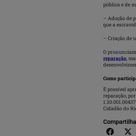
pública e de m
– Adoção de p
que a escravi
– Criação de 
O pronunciame
reparação
, m
desenvolvimen
Como particip
É possível apr
reparação, por
1.30.001.0043
Cidadão do Ri
Compartilha