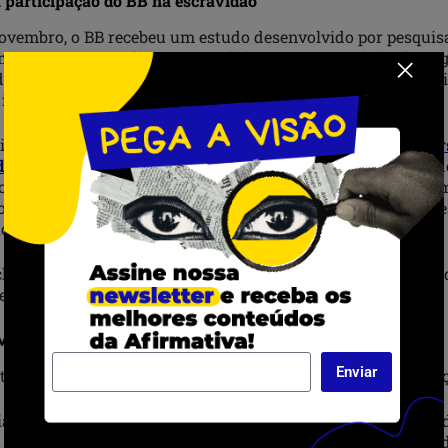
 participação do BB na escravidão
novembro, o BB recebeu um estudo desenvolvido por pesquis
 americanos que indica seu envolvimento no comércio de ne
urante o século XIX. Foi esse estudo que provocou a invest
 inquérito em setembro.
riadores apresentem
dados de que o banco usufruiu de recur
da escravização
e do tráfico negreiro, a nota lida pela presi
ão fez nenhuma menção direta a esses documentos. També
histórico e nas raízes da instituição ou admitiu os detalh
adores.
o publicado pelo MPF, os procuradores ressaltam que o pe
lo BB não é suficiente.
 MPF
Enviar
três pontos para o banco aprofundar o debate sobre reparaç
iação de uma plataforma de pesquisas sobre a temática, o 
história “oficial” do banco, o financiamento de iniciativas d