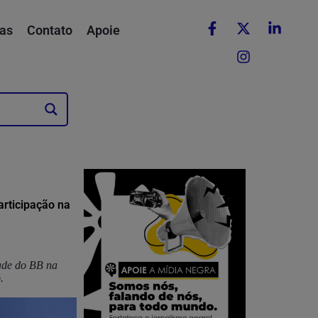
as
Contato
Apoie
articipação na
dade do BB na
o.