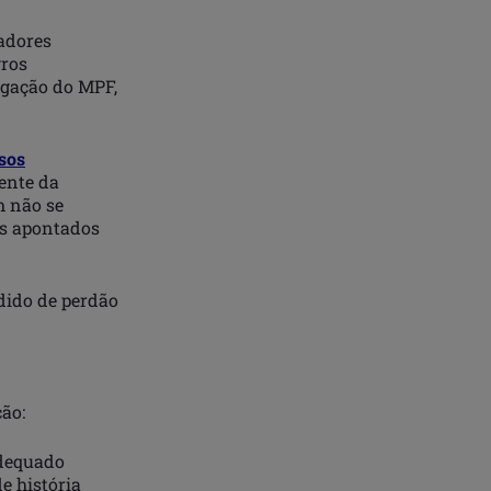
adores
gros
igação do MPF,
sos
dente da
m não se
es apontados
dido de perdão
ão:
adequado
e história