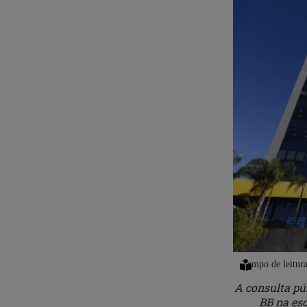
A consulta pú
BB na es