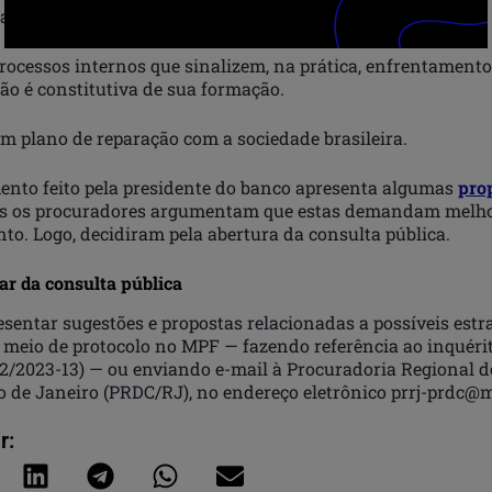
aterial didático para ampla divulgação.
rocessos internos que sinalizem, na prática, enfrentamento
dão é constitutiva de sua formação.
um plano de reparação com a sociedade brasileira.
nto feito pela presidente do banco apresenta algumas
pro
as os procuradores argumentam que estas demandam melh
to. Logo, decidiram pela abertura da consulta pública.
ar da consulta pública
esentar sugestões e propostas relacionadas a possíveis estr
 meio de protocolo no MPF — fazendo referência ao inquérit
72/2023-13) — ou enviando e-mail à Procuradoria Regional d
o de Janeiro (PRDC/RJ), no endereço eletrônico prrj-prdc@m
r: