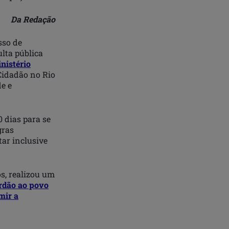
Da Redação
sso de
ulta pública
nistério
 Cidadão no Rio
de e
 dias para se
gras
tar inclusive
s, realizou um
rdão ao povo
mir a