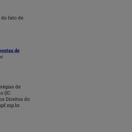
 do fato de
postas de
or
atégias de
o (IC
os Direitos do
pf.mp.br.