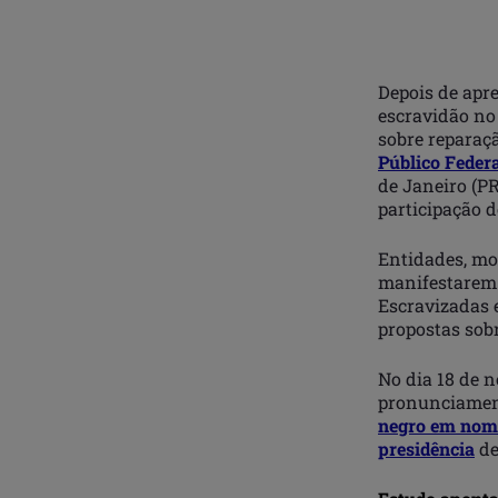
Depois de apr
escravidão no 
sobre reparaçã
Público Feder
de Janeiro (PR
participação d
Entidades, mov
manifestarem 
Escravizadas e
propostas sobr
No dia 18 de n
pronunciament
negro em nome
presidência
de