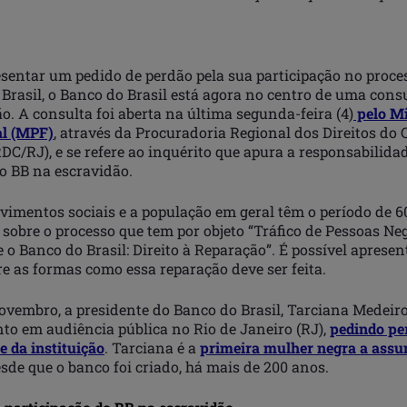
esentar um pedido de perdão pela sua participação no proce
Brasil, o Banco do Brasil está agora no centro de uma cons
o. A consulta foi aberta na última segunda-feira (4)
pelo Mi
al (MPF)
, através da Procuradoria Regional dos Direitos do
DC/RJ), e se refere ao inquérito que apura a responsabilida
o BB na escravidão.
imentos sociais e a população em geral têm o período de 60
sobre o processo que tem por objeto “Tráfico de Pessoas Ne
 o Banco do Brasil: Direito à Reparação”. É possível apresen
e as formas como essa reparação deve ser feita.
ovembro, a presidente do Banco do Brasil, Tarciana Medeiro
o em audiência pública no Rio de Janeiro (RJ),
pedindo pe
 da instituição
. Tarciana é a
primeira mulher negra a assu
sde que o banco foi criado, há mais de 200 anos.