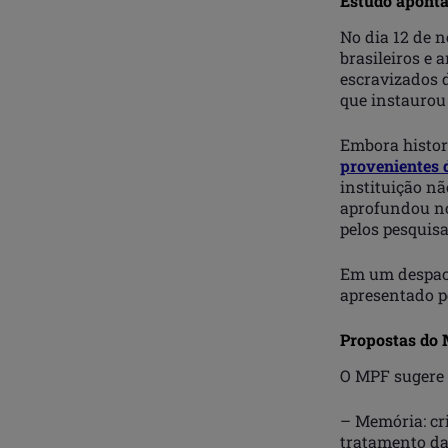
Estudo aponta
No dia 12 de 
brasileiros e
escravizados d
que instaurou
Embora histo
provenientes 
instituição n
aprofundou no 
pelos pesquis
Em um despach
apresentado pe
Propostas do
O MPF sugere 
– Memória: cr
tratamento da 