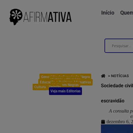
Início
Quem
> NOTÍCIAS
Genocídio da População Negra
História e Memória
Educação e Políticas Afirmativas
Mulheres Negras
Sociedade civi
Cultura
Opinião
Veja mais Editorias
escravidão
A consulta p
e
dezembro 6, 