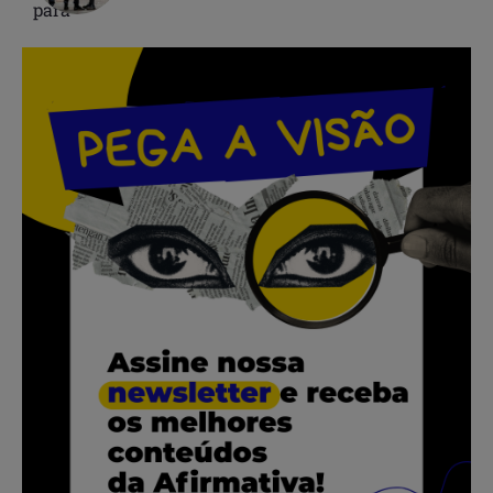
.
.
.
.
.