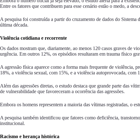
Embora o número oficial já seja elevado, o estudo alerta para a existê
Entre os fatores que contribuem para esse cenário estão o medo, a desco
A pesquisa foi construída a partir do cruzamento de dados do Sistema
última década.
Violência cotidiana e recorrente
Os dados mostram que, diariamente, ao menos 120 casos graves de viol
urgência. Em outros 12%, os episódios resultaram em trauma físico gra
A agressão física aparece como a forma mais frequente de violência, p
18%, a violência sexual, com 15%, e a violência autoprovocada, com 
Além das agressões diretas, o estudo destaca que grande parte das vít
de vulnerabilidade que favoreceram a ocorrência das agressões.
Embora os homens representem a maioria das vítimas registradas, o est
A pesquisa também identificou que fatores como deficiência, transtorno
institucional.
Racismo e herança histórica