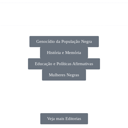
Genocídio da População Negra
História e Memória
Educação e Políticas Afirmativas
Mulheres Negras
Veja mais Editorias