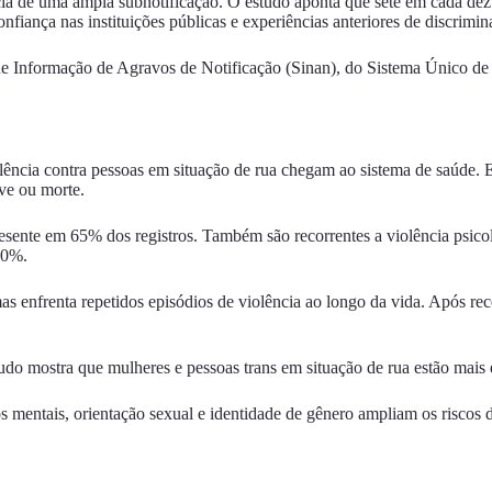
ncia de uma ampla subnotificação. O estudo aponta que sete em cada dez
nfiança nas instituições públicas e experiências anteriores de discrimin
 de Informação de Agravos de Notificação (Sinan), do Sistema Único de
ência contra pessoas em situação de rua chegam ao sistema de saúde. 
ve ou morte.
resente em 65% dos registros. Também são recorrentes a violência psic
10%.
imas enfrenta repetidos episódios de violência ao longo da vida. Após 
udo mostra que mulheres e pessoas trans em situação de rua estão mais 
s mentais, orientação sexual e identidade de gênero ampliam os riscos d