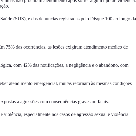
 vítimas não procuram atendimento após sofrer algum tipo de violência.
ação.
 Saúde (SUS), e das denúncias registradas pelo Disque 100 ao longo da
Em 75% das ocorrências, as lesões exigiram atendimento médico de
ológica, com 42% das notificações, a negligência e o abandono, com
receber atendimento emergencial, muitas retornam às mesmas condições
expostas a agressões com consequências graves ou fatais.
e violência, especialmente nos casos de agressão sexual e violência