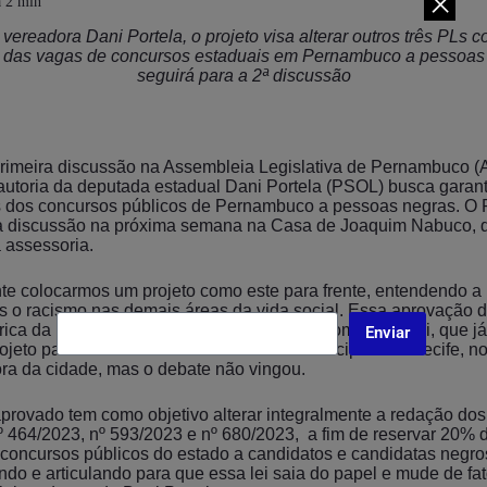
vereadora Dani Portela, o projeto visa alterar outros três PLs c
 das vagas de concursos estaduais em Pernambuco a pessoas
seguirá para a 2ª discussão
imeira discussão na Assembleia Legislativa de Pernambuco (A
 autoria da deputada estadual Dani Portela (PSOL) busca garant
 dos concursos públicos de Pernambuco a pessoas negras. O 
a discussão na próxima semana na Casa de Joaquim Nabuco, 
 assessoria.
nte colocarmos um projeto como este para frente, entendendo 
s o racismo nas demais áreas da vida social. Essa aprovação 
rica da luta antirracista em nosso estado”, comenta Dani, que j
Enviar
ojeto para cotas raciais nos concursos municipais do Recife, n
ora da cidade, mas o debate não vingou.
aprovado tem como objetivo alterar integralmente a redação dos
nº 464/2023, nº 593/2023 e nº 680/2023, a fim de reservar 20%
 concursos públicos do estado a candidatos e candidatas negr
ndo e articulando para que essa lei saia do papel e mude de fat