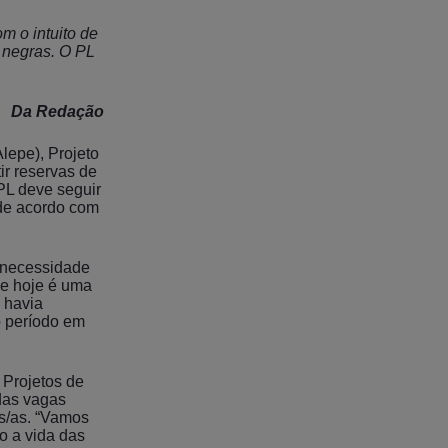
om o intuito de
 negras. O PL
Da Redação
lepe), Projeto
ir reservas de
PL deve seguir
de acordo com
a necessidade
de hoje é uma
á havia
o período em
 Projetos de
 das vagas
os/as. “Vamos
o a vida das