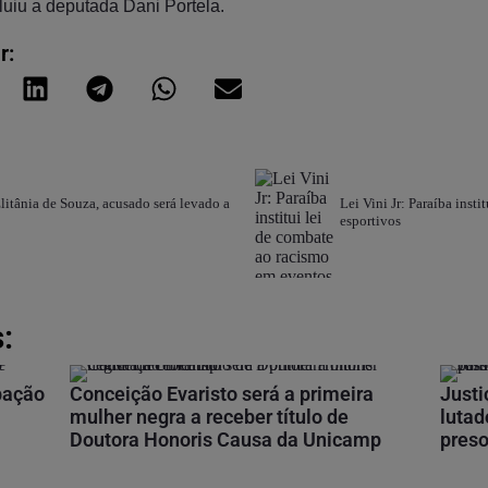
luiu a deputada Dani Portela.
r:
litânia de Souza, acusado será levado a
Lei Vini Jr: Paraíba inst
esportivos
:
ipação
Conceição Evaristo será a primeira
Justi
mulher negra a receber título de
lutad
Doutora Honoris Causa da Unicamp
preso