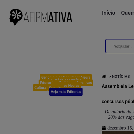
Início
Quem
> NOTÍCIAS
Genocídio da População Negra
História e Memória
Educação e Políticas Afirmativas
Mulheres Negras
Assembleia Leg
Cultura
Opinião
Veja mais Editorias
concursos públ
De autoria da v
20% das vaga
dezembro 15,