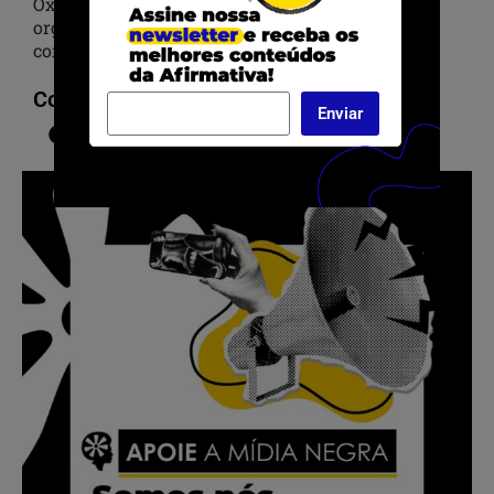
Oxóssi. Que seu legado oriente e seja motivo de
orgulho às gerações presentes, dando régua e
compasso às gerações futuras.
Compartilhar:
Enviar