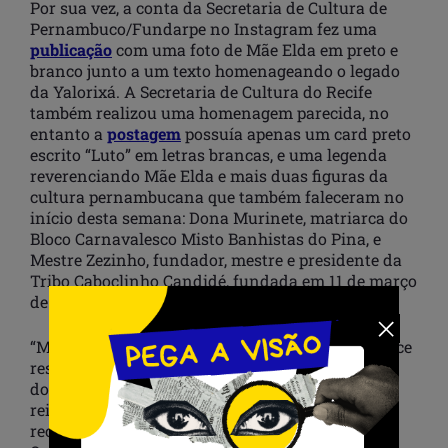
Por sua vez, a conta da Secretaria de Cultura de
Pernambuco/Fundarpe no Instagram fez uma
publicação
com uma foto de Mãe Elda em preto e
branco junto a um texto homenageando o legado
da Yalorixá. A Secretaria de Cultura do Recife
também realizou uma homenagem parecida, no
entanto a
postagem
possuía apenas um card preto
escrito “Luto” em letras brancas, e uma legenda
reverenciando Mãe Elda e mais duas figuras da
cultura pernambucana que também faleceram no
início desta semana: Dona Murinete, matriarca do
Bloco Carnavalesco Misto Banhistas do Pina, e
Mestre Zezinho, fundador, mestre e presidente da
Tribo Caboclinho Candidé, fundada em 11 de março
de 1983.
“Mãe Elda é nossa rainha/Vossa Majestade merece
respeito”. Esses são trechos de uma das canções
do Maracatu Nação Porto Rico que ecoam forte e
reivindicam atemporalmente a preservação e o
reconhecimento da trajetória de Mãe Elda de