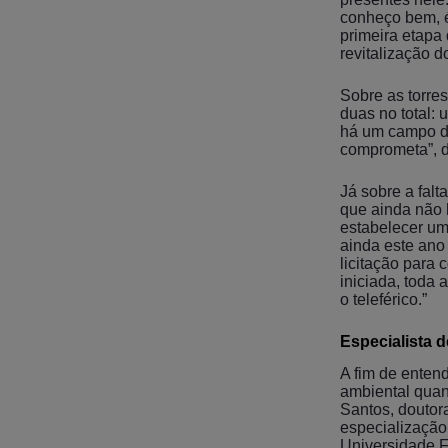
conheço bem, é
primeira etapa 
revitalização do
Sobre as torres
duas no total:
há um campo de 
comprometa”, 
Já sobre a fal
que ainda não h
estabelecer um
ainda este ano
licitação para 
iniciada, toda
o teleférico.”
Especialista d
A fim de entend
ambiental quan
Santos, doutor
especialização
Universidade F