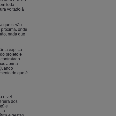
 em toda
ura voltado à
ica que serão
o próxima, onde
ntão, nada que
ânia explica
do projeto e
 contratado
os abrir a
. Quando
imento do que é
à nível
ereira dos
p) e
ela
tica e gestão