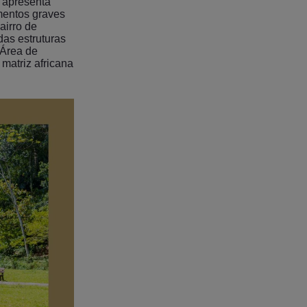
e apresenta
mentos graves
airro de
das estruturas
 Área de
 matriz africana