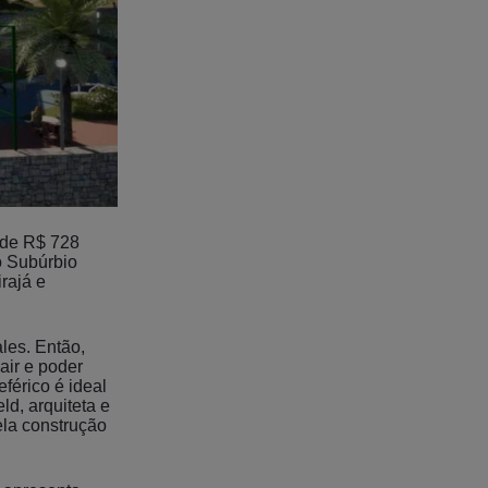
 de R$ 728
o Subúrbio
rajá e
les. Então,
air e poder
férico é ideal
ld, arquiteta e
ela construção