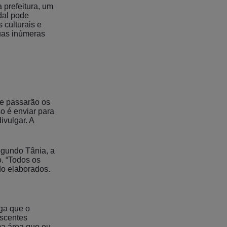
a prefeitura, um
dal pode
 culturais e
suas inúmeras
de passarão os
o é enviar para
ivulgar. A
egundo Tânia, a
. “Todos os
do elaborados.
ga que o
ascentes
ma área que eu