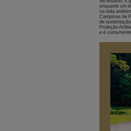
No entanto, o q
enquanto um d
na vida ambient
Campinas de Pir
de sustentação
Proteção Ambien
e é comumente 