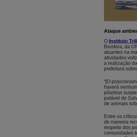
Ataque ambient
O
Instituto Tr
Biosfera, da U
atuantes na ma
atividades volt
a realização d
prefeitura sob
“[O posicionam
haverá nenhum 
pilastras susp
potável de Salv
de animais sob 
Entre os críti
de maneira rec
respeito dos po
comunidades tra