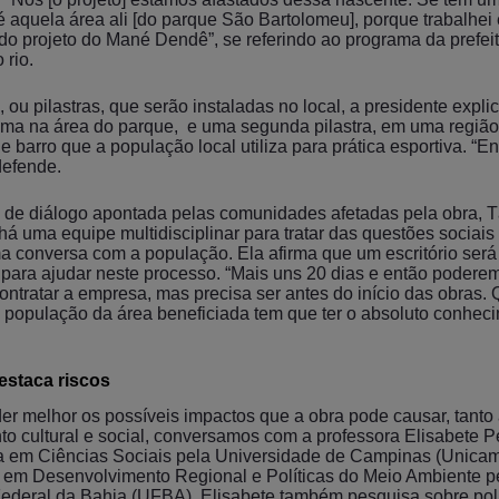
 aquela área ali [do parque São Bartolomeu], porque trabalhei
do projeto do Mané Dendê”, se referindo ao programa da prefeit
 rio.
, ou pilastras, que serão instaladas no local, a presidente expl
 uma na área do parque, e uma segunda pilastra, em uma regiã
barro que a população local utiliza para prática esportiva. “E
defende.
ta de diálogo apontada pelas comunidades afetadas pela obra, T
á uma equipe multidisciplinar para tratar das questões sociais 
a conversa com a população. Ela afirma que um escritório será
 para ajudar neste processo. “Mais uns 20 dias e então poderem
contratar a empresa, mas precisa ser antes do início das obras
 a população da área beneficiada tem que ter o absoluto conhec
estaca riscos
er melhor os possíveis impactos que a obra pode causar, tanto 
to cultural e social, conversamos com a professora Elisabete P
a em Ciências Sociais pela Universidade de Campinas (Unicam
 em Desenvolvimento Regional e Políticas do Meio Ambiente p
ederal da Bahia (UFBA). Elisabete também pesquisa sobre polí