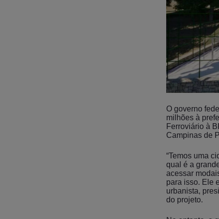
O governo fede
milhões à pref
Ferroviário à 
Campinas de Pi
“Temos uma cid
qual é a grand
acessar modais 
para isso. Ele 
urbanista, pre
do projeto.