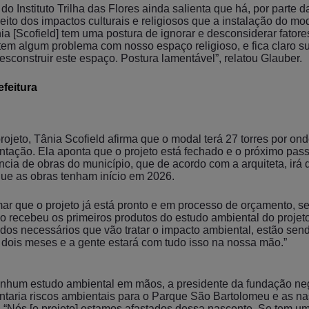
o Instituto Trilha das Flores ainda salienta que há, por parte d
eito dos impactos culturais e religiosos que a instalação do mo
ia [Scofield] tem uma postura de ignorar e desconsiderar fatores
a tem algum problema com nosso espaço religioso, e fica claro 
esconstruir este espaço. Postura lamentável”, relatou Glauber.
efeitura
ojeto, Tânia Scofield afirma que o modal terá 27 torres por on
ntação. Ela aponta que o projeto está fechado e o próximo pass
cia de obras do município, que de acordo com a arquiteta, irá d
que as obras tenham início em 2026.
mar que o projeto já está pronto e em processo de orçamento, s
 recebeu os primeiros produtos do estudo ambiental do projeto
udos necessários que vão tratar o impacto ambiental, estão sen
dois meses e a gente estará com tudo isso na nossa mão.”
hum estudo ambiental em mãos, a presidente da fundação ne
entaria riscos ambientais para o Parque São Bartolomeu e as n
. “Nós [o projeto] estamos afastados dessa nascente. Se tem u