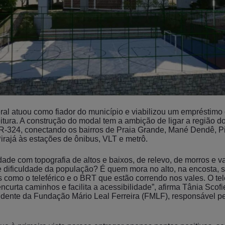
ral atuou como fiador do município e viabilizou um empréstimo
eitura. A construção do modal tem a ambição de ligar a região d
BR-324, conectando os bairros de Praia Grande, Mané Dendê, Pi
rajá às estações de ônibus, VLT e metrô.
ade com topografia de altos e baixos, de relevo, de morros e va
e dificuldade da população? É quem mora no alto, na encosta, s
como o teleférico e o BRT que estão correndo nos vales. O tele
encurta caminhos e facilita a acessibilidade”, afirma Tânia Scofie
sidente da Fundação Mário Leal Ferreira (FMLF), responsável p