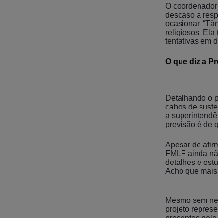
O coordenador d
descaso a resp
ocasionar. “Tân
religiosos. El
tentativas em d
O que diz a Pr
Detalhando o pr
cabos de suste
a superintendên
previsão é de 
Apesar de afir
FMLF ainda não
detalhes e est
Acho que mais 
Mesmo sem nen
projeto repres
presentes nele