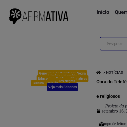
Início
Quem
> NOTÍCIAS
Genocídio da População Negra
História e Memória
Educação e Políticas Afirmativas
Mulheres Negras
Obra do Telefé
Cultura
Opinião
Veja mais Editorias
e religiosos
Projeto da p
setembro 16,