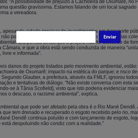
dor. “A possibilidade de prejuízo à Cachoeira de Oxumarê, no
uma questão gravíssima. Estamos falando de um local sagrado 
irma a vereadora.
 apesar da cidade precisar de investimentos em transporte púb
o não pode ser feito às custas do apagamento de memórias cole
Enviar
iental. Ela pontua ainda que o projeto não foi discutido de fo
 Câmara, e que a obra está sendo conduzida de maneira “unila
 livre e informada”.
eis danos do projeto listados pelo movimento ambiental, estão:
choeira de Oxumarê; impacto na estética do parque; e risco de
Segundo Glauber, a prefeitura, através da FMLF, ignorou todo
mação e tentativas de diálogo. “Não existe conversa com esta s
ndo-se à Tânia Scofield], visto que isto poderia evidenciar mai
mos o descaso, o racismo ambiental”, explica.
ambiental que pode ser afetado pela obra é o Rio Mané Dendê. 
a que tem drenado e recuperado o esgoto recebido pelo rio, ma
 Mané Dendê continua poluído e com lançamento de esgoto, log
 está despoluindo não condiz com a realidade.”