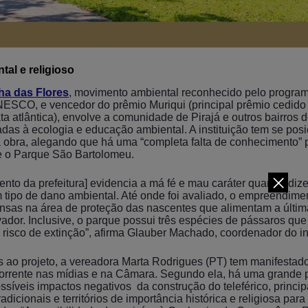
al e religioso
ilha das Flores
, movimento ambiental reconhecido pelo progr
NESCO, e vencedor do prêmio Muriqui (principal prêmio cedido a
ta atlântica), envolve a comunidade de Pirajá e outros bairros
adas à ecologia e educação ambiental. A instituição tem se pos
a obra, alegando que há uma “completa falta de conhecimento” p
re o Parque São Bartolomeu.
ento da prefeitura] evidencia a má fé e mau caráter quando di
tipo de dano ambiental. Até onde foi avaliado, o empreendimen
ensas na área de proteção das nascentes que alimentam a últim
ador. Inclusive, o parque possui três espécies de pássaros que 
risco de extinção”, afirma Glauber Machado, coordenador do ins
cos ao projeto, a vereadora Marta Rodrigues (PT) tem manifesta
orrente nas mídias e na Câmara. Segundo ela, há uma grande
ssíveis impactos negativos da construção do teleférico, princi
dicionais e territórios de importância histórica e religiosa par