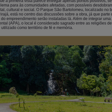
ue à primeira vista parece entregar apenas pontos positivos, s
ilema para às comunidades afetadas, com possíveis desdobra
al, cultural e social. O Parque São Bartolomeu, localizado no b
ajá, está no centro das discussões sobre a obra, já que parte 
 do empreendimento serão instaladas lá. Além de integrar uma
tal (APA), o local é considerado sagrado entre as religiões de
utilizado como território de fé e memória.