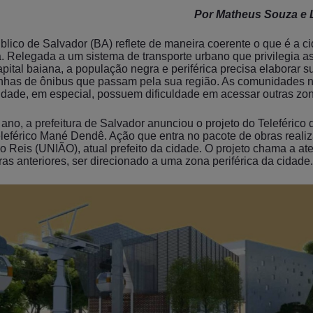
Por Matheus Souza e 
blico de Salvador (BA) reflete de maneira coerente o que é a ci
a. Relegada a um sistema de transporte urbano que privilegia a
apital baiana, a população negra e periférica precisa elaborar s
nhas de ônibus que passam pela sua região. As comunidades n
cidade, em especial, possuem dificuldade em acessar outras zon
ano, a prefeitura de Salvador anunciou o projeto do Teleférico 
eférico Mané Dendê. Ação que entra no pacote de obras reali
o Reis (UNIÃO), atual prefeito da cidade. O projeto chama a at
ras anteriores, ser direcionado a uma zona periférica da cidade