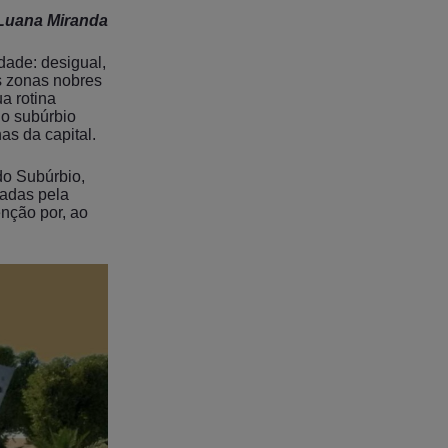
Luana Miranda
dade: desigual,
s zonas nobres
ua rotina
o subúrbio
as da capital.
do Subúrbio,
zadas pela
enção por, ao
.