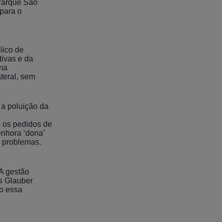
 Parque São
para o
lico de
tivas e da
rma
teral, sem
 a poluição da
s os pedidos de
enhora ‘dona’
s problemas.
A gestão
s Glauber
o essa