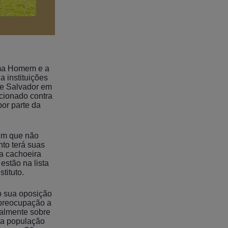
ama Homem e a
 instituições
 de Salvador em
icionado contra
or parte da
zem que não
to terá suas
a cachoeira
estão na lista
tituto.
do sua oposição
 preocupação a
palmente sobre
a a população