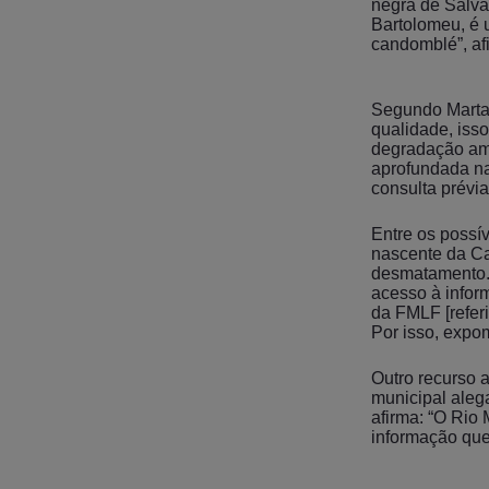
negra de Salva
Bartolomeu, é 
candomblé”, af
Segundo Marta,
qualidade, iss
degradação amb
aprofundada na
consulta prévia,
Entre os possív
nascente da Ca
desmatamento. 
acesso à infor
da FMLF [referi
Por isso, expo
Outro recurso 
municipal aleg
afirma: “O Rio
informação que