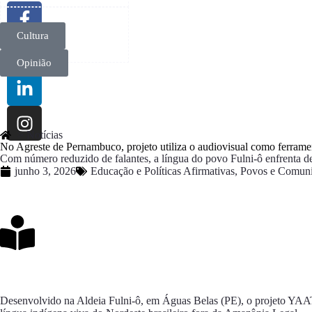
Cultura
Opinião
> Notícias
No Agreste de Pernambuco, projeto utiliza o audiovisual como ferrame
Com número reduzido de falantes, a língua do povo Fulni-ô enfrenta de
junho 3, 2026
Educação e Políticas Afirmativas
,
Povos e Comuni
Desenvolvido na Aldeia Fulni-ô, em Águas Belas (PE), o projeto YAAT