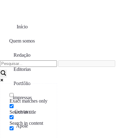
Início
Quem somos
Redação
Editorias
Portfólio
Impressas
Exact matches only
Contato
Search in title
Search in content
Apoie