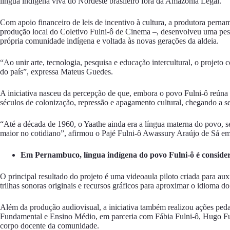
língua indígena viva do Nordeste
brasileiro fora da Amazônia Legal.
Com apoio financeiro de leis de incentivo à cultura, a produtora per
produção local do
Coletivo Fulni-ô de Cinema
–, desenvolveu uma pesq
própria comunidade indígena e voltada às novas gerações da aldeia.
“Ao unir arte, tecnologia, pesquisa e educação intercultural, o projeto 
do país”, expressa Mateus Guedes.
A iniciativa nasceu da percepção de que, embora o povo Fulni-ô reúna
séculos de colonização, repressão e apagamento cultural, chegando a se
“Até a década de 1960, o Yaathe ainda era a língua materna do povo, s
maior no cotidiano”, afirmou o Pajé Fulni-ô Awassury Araújo de Sá em 
Em Pernambuco, língua indígena do povo Fulni-ô é consider
O principal resultado do projeto é uma videoaula piloto criada para auxi
trilhas sonoras originais e recursos gráficos para aproximar o idioma d
Além da produção audiovisual, a iniciativa também realizou ações ped
Fundamental e Ensino Médio, em parceria com Fábia Fulni-ô, Hugo Fuln
corpo docente da comunidade.