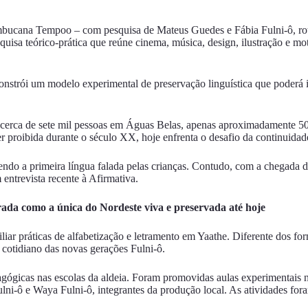
nambucana
Tempoo
– com pesquisa de Mateus Guedes e Fábia Fulni-ô, ro
uisa teórico-prática que reúne cinema, música, design, ilustração e mo
constrói um modelo experimental de preservação linguística que poderá ins
 cerca de sete mil pessoas em Águas Belas, apenas aproximadamente 50
r proibida durante o século XX, hoje enfrenta o desafio da continuidade
endo a primeira língua falada pelas crianças. Contudo, com a chegada d
entrevista recente à Afirmativa.
ada como a única do Nordeste viva e preservada até hoje
liar práticas de alfabetização e letramento em Yaathe. Diferente dos for
o cotidiano das novas gerações Fulni-ô.
agógicas nas escolas da aldeia. Foram promovidas aulas experimentais
i-ô e Waya Fulni-ô, integrantes da produção local. As atividades for