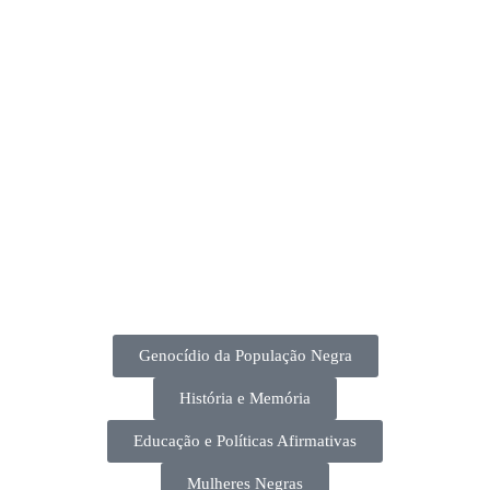
Genocídio da População Negra
História e Memória
Educação e Políticas Afirmativas
Mulheres Negras