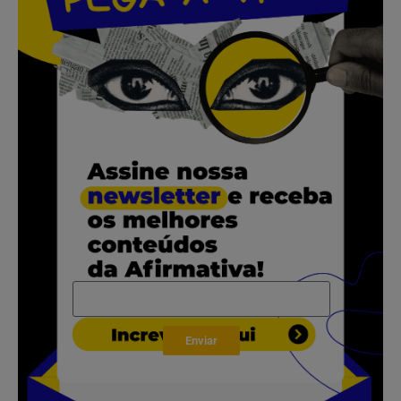
.
.
.
.
Enviar