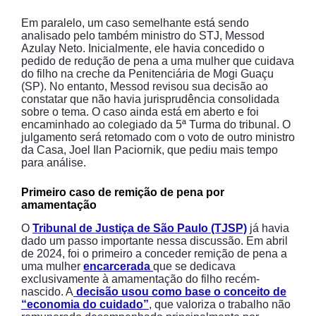
Em paralelo, um caso semelhante está sendo
analisado pelo também ministro do STJ, Messod
Azulay Neto. Inicialmente, ele havia concedido o
pedido de redução de pena a uma mulher que cuidava
do filho na creche da Penitenciária de Mogi Guaçu
(SP). No entanto, Messod revisou sua decisão ao
constatar que não havia jurisprudência consolidada
sobre o tema. O caso ainda está em aberto e foi
encaminhado ao colegiado da 5ª Turma do tribunal. O
julgamento será retomado com o voto de outro ministro
da Casa, Joel Ilan Paciornik, que pediu mais tempo
para análise.
Primeiro caso de remição de pena por
amamentação
O
Tribunal de Justiça de São Paulo (TJSP)
já havia
dado um passo importante nessa discussão. Em abril
de 2024, foi o primeiro a conceder remição de pena a
uma mulher
encarcerada
que se dedicava
exclusivamente à amamentação do filho recém-
nascido. A
decisão usou como base o conceito de
“economia do cuidado”
, que valoriza o trabalho não