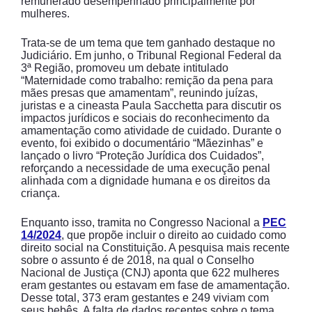
remunerado desempenhado principalmente por
mulheres.
Trata-se de um tema que tem ganhado destaque no
Judiciário. Em junho, o Tribunal Regional Federal da
3ª Região, promoveu um debate intitulado
“Maternidade como trabalho: remição da pena para
mães presas que amamentam”, reunindo juízas,
juristas e a cineasta Paula Sacchetta para discutir os
impactos jurídicos e sociais do reconhecimento da
amamentação como atividade de cuidado. Durante o
evento, foi exibido o documentário “Mãezinhas” e
lançado o livro “Proteção Jurídica dos Cuidados”,
reforçando a necessidade de uma execução penal
alinhada com a dignidade humana e os direitos da
criança.
Enquanto isso, tramita no Congresso Nacional a
PEC
14/2024
, que propõe incluir o direito ao cuidado como
direito social na Constituição. A pesquisa mais recente
sobre o assunto é de 2018, na qual o Conselho
Nacional de Justiça (CNJ) aponta que 622 mulheres
eram gestantes ou estavam em fase de amamentação.
Desse total, 373 eram gestantes e 249 viviam com
seus bebês. A falta de dados recentes sobre o tema