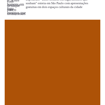
sonham” estreia em São Paulo com apresentações
gratuitas em dois espaços culturais da cidade
.
.
.
.
.