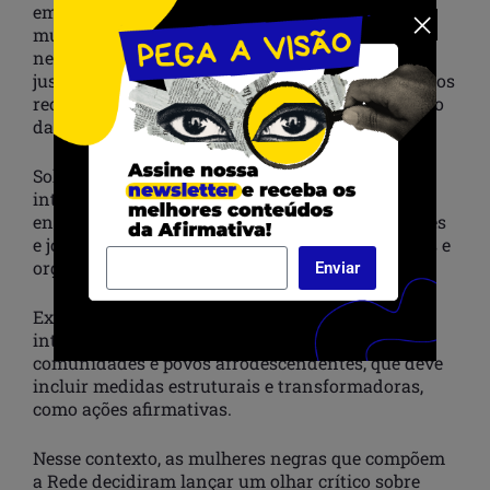
emergente a situação e as condições de vida das
mulheres negras, levando em consideração as
necessidades de cuidado e autocuidado, acesso à
justiça e igualdade de oportunidades no acesso aos
recursos econômicos e produtivos, fortalecimento
da participação política efetiva.
Solicitamos o desenvolvimento de políticas
integrais de saúde sexual e reprodutiva, com
enfoque multicultural para crianças, adolescentes
e jovens afrodescendentes, por parte dos Estados e
organismos internacionais.
Enviar
Exigimos, no âmbito dos direitos humanos
internacionais, reparação histórica para
comunidades e povos afrodescendentes, que deve
incluir medidas estruturais e transformadoras,
como ações afirmativas.
Nesse contexto, as mulheres negras que compõem
a Rede decidiram lançar um olhar crítico sobre