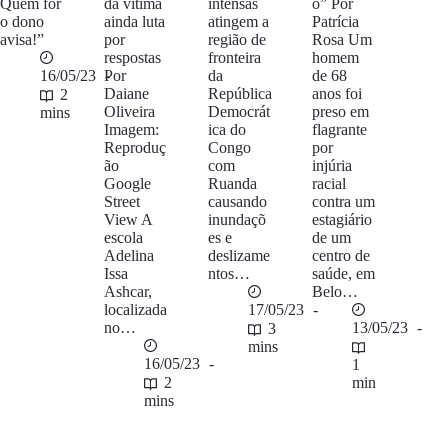
Quem for
da vítima
intensas
o” Por
o dono
ainda luta
atingem a
Patrícia
avisa!”
por
região de
Rosa Um
respostas
fronteira
homem
16/05/23
Por
da
de 68
Daiane
República
anos foi
2
Oliveira
Democrát
preso em
mins
Imagem:
ica do
flagrante
Reproduç
Congo
por
ão
com
injúria
Google
Ruanda
racial
Street
causando
contra um
View A
inundaçõ
estagiário
escola
es e
de um
Adelina
deslizame
centro de
Issa
ntos…
saúde, em
Ashcar,
Belo…
localizada
17/05/23
no…
13/05/23
3
mins
16/05/23
1
2
min
mins