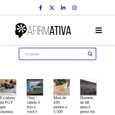
Ex-aluno
“Seu
Mais de
Homem
da FGV
cabelo é
430
de 68
que
feio e
mortos e
anos é
chamou
você é
5.500
preso em