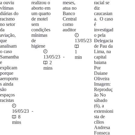
a ouviu
realizou o
meses,
racial se
vítimas
aborto em
atua no
diz
diárias do
um quarto
Banco
caucasian
racismo
de motel
Central
a. O caso
no setor
sem
como
é
da
condições
auditor
investigad
aviação,
mínimas
o pela
que
de
13/05/23
Delegacia
analisam
higiene
de Pau da
o caso
Lima, na
1
Samantha
13/05/23
capital
min
e
baiana
2
explicam
Por
mins
porque
Daiane
aeroporto
Oliveira
s ainda
Imagem:
são
Reproduç
espaços
ão No
racistas
sábado
(6), a
16/05/23
extensioni
sta de
8
cílios
mins
Andresa
Fonseca