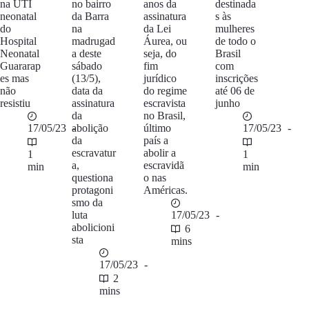
na UTI
no bairro
anos da
destinada
neonatal
da Barra
assinatura
s às
do
na
da Lei
mulheres
Hospital
madrugad
Áurea, ou
de todo o
Neonatal
a deste
seja, do
Brasil
Guararap
sábado
fim
com
es mas
(13/5),
jurídico
inscrições
não
data da
do regime
até 06 de
resistiu
assinatura
escravista
junho
da
no Brasil,
17/05/23
abolição
último
17/05/23
da
país a
escravatur
abolir a
1
1
a,
escravidã
min
min
questiona
o nas
protagoni
Américas.
smo da
luta
17/05/23
abolicioni
6
sta
mins
17/05/23
2
mins