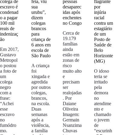
colega de
feia, viu
pessoas
flagrante
escravo é
sua
desaparec
por
condenad
urubu”,
idas após
injúria
o a pagar
dizem
enchentes
racial
100 mil
colegas
no Congo
contra um
reais de
brancos
estagiário
Cerca de
indenizaç
para
de um
19.179
ão
criança de
Posto de
famílias
6 anos em
Saúde de
Em 2017,
ainda
escola de
Belo
Gustavo
estão em
São Paulo
Horizonte
Metropol
zonas de
(MG)
o postou
A criança
risco
a foto de
foi
muito alto
O idoso
um
xingada e
e
teria se
colega
agredida
precisam
irritado
negro
por outros
ser
pela
com a
colegas,
realojadas
demora
frase:
brancos,
. Por
no
“Achei
na escola.
Daiane
atendime
esse
Duas
Oliveira
nto e
escravo
semanas
Imagem:
chamado
no
após a
Germain
o jovem
fumódro
violência,
Nsanzima
de
mo.
a família
Chuvas
“escurinh