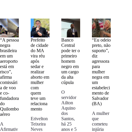
“A pessoa
Prefeito
Banco
“Eu odeio
negra
de cidade
Central
preto, não
brasileira
do MA
pode ter o
suporto”,
em um
vira réu
primeiro
diz
aeroporto
após
homem
agressora
está em
sedar e
negro em
para
risco”,
realizar
um cargo
mulher
afirma
aborto em
da alta
negra em
comissári
mulher
cúpula
um
a de voo
com
estabeleci
O
e co-
quem
mento de
servidor
fundadora
teve um
Salvador
Ailton
do
relaciona
(BA)
Aquino
Quilombo
mento
dos
A mulher
aéreo
Erivelton
Santos,
que
A
Teixeira
há 25
cometeu
Afirmativ
Neves
anos e 5
injúria