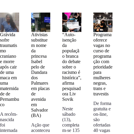
Grávida
Ativistas
“Auto-
Programa
sofre
substitue
isenção
oferece
traumatis
m nome
da
vagas no
mo
da
populaçã
curso de
craniano
princesa
o branca
programa
e morre
Isabel
do debate
ção com
após cair
pelo de
sobre o
prioridade
de uma
Dandara
racismo é
para
maca em
dos
histórica”,
mulheres
uma
Palmares
afirma
negras,
maternida
em placas
pesquisad
trans e
de de
de
ora Liv
travestis
Pernambu
avenida
Sovik
De forma
co
em
Neste
gratuita e
Salvador
A recém-
sábado
on-line,
(BA)
nascida
(13),
são
foi
Ação que
completa
ofertadas
internada
aconteceu
m-se 135
40 vagas